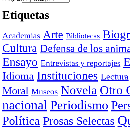
Etiquetas
Biogr
Arte
Academias
Bibliotecas
Cultura
Defensa de los anima
Ensayo
E
Entrevistas y reportajes
Instituciones
Idioma
Lectura
Otro 
Novela
Moral
Museos
nacional
Periodismo
Per
Q
Política
Prosas Selectas