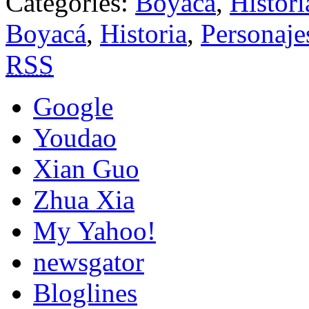
Categories:
Boyacá
,
Histori
Boyacá
,
Historia
,
Personaje
RSS
Google
Youdao
Xian Guo
Zhua Xia
My Yahoo!
newsgator
Bloglines