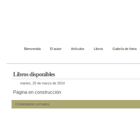
Gustavo Páez Escobar
Novelista, ensayista, cuentista y biógrafo
Bienvenida
El autor
Artículos
Libros
Galería de fotos
Libros disponibles
martes, 25 de marzo de 2014
Página en construcción
Comentarios cerrados.