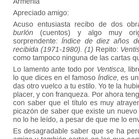
Armenia
Apreciado amigo:
Acuso entusiasta recibo de dos ob
burlón
(cuentos) y al­go muy or
sorprendente:
Índice de diez años d
recibida (1971-1980). (1)
Repito:
Venti
como tampoco ninguna de las cartas q
Lo lamento ante todo por
Ventisca,
lib
lo que dices en el famoso
Índice,
es una
das otro vuelco a tu estilo. Yo te la h
placer, y con franqueza. Por ahora te
con saber que el título es muy atraye
picazón de saber que existe un nuevo 
no lo he leído, a pesar de que me lo en
Es desagradable saber que se ha perd