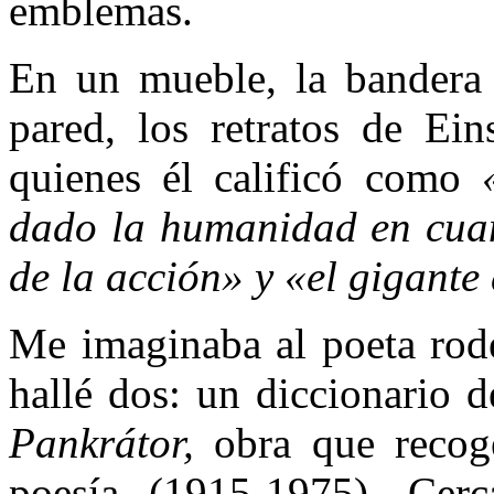
emblemas.
En un mueble, la bandera
pared, los retratos de Ei
quienes él cali­ficó como
«
dado la huma­nidad en cuan
de la ac­ción» y «el gigante 
Me imaginaba al poeta ro­d
hallé dos: un diccionario 
Pankrátor,
obra que re­cog
poesía (1915-1975). Cerc