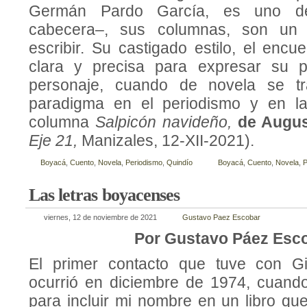
Germán Pardo García, es uno d
cabecera–, sus columnas, son un 
escribir. Su castigado estilo, el encu
clara y precisa para expresar su 
personaje, cuando de novela se tr
paradigma en el periodismo y en la 
columna
Salpicón navideño,
de Augus
Eje 21,
Manizales, 12-XII-2021).
Boyacá
,
Cuento
,
Novela
,
Periodismo
,
Quindío
Boyacá
,
Cuento
,
Novela
,
P
Las letras boyacenses
viernes, 12 de noviembre de 2021
Gustavo Paez Escobar
Por Gustavo Páez Esc
El primer contacto que tuve con Gil
ocurrió en diciembre de 1974, cuando
para incluir mi nombre en un libro qu