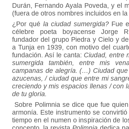
Durán, Fernando Ayala Poveda, y el mi
(fuera de otros nombres incluidos en l
¿Por qué
la ciudad sumergida?
Fue e
célebre poeta boyacense Jorge Ro
fundador del grupo Piedra y Cielo y de
a Tunja en 1939, con motivo del cuart
fundación. Así le canta:
Ciudad, entre m
sumergida también, entre mis vena
campanas de alegría. (…) Ciudad que
azucenas, / ciudad que entre mi sangre 
creciendo y mis espacios llenas / con 
de tu gloria.
Sobre Polimnia se dice que fue quien i
armonía. Este instrumento se convirtió 
tiempo en el numen o inspiración de lo
concepto, la revista
Polimnia
dedica pa