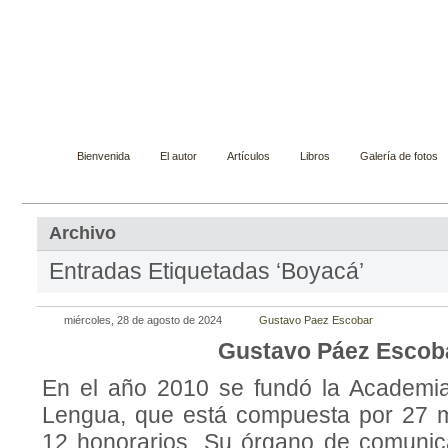
Gustavo Páez Escobar
Novelista, ensayista, cuentista y biógrafo
Bienvenida
El autor
Artículos
Libros
Galería de fotos
Archivo
Entradas Etiquetadas ‘Boyacá’
miércoles, 28 de agosto de 2024
Gustavo Paez Escobar
Gustavo Páez Escob
En el año 2010 se fundó la Academi
Lengua, que está compuesta por 27 m
12 honorarios. Su órgano de comunica