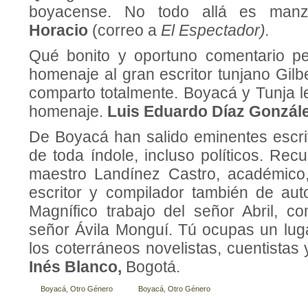
boyacense. No todo allá es manza
Horacio
(correo a
El Espectador).
Qué bonito y oportuno comentario per
homenaje al gran escritor tunjano Gilbe
comparto totalmente. Boyacá y Tunja l
homenaje.
Luis Eduardo Díaz Gonzál
De Boyacá han salido eminentes escri
de toda índole, incluso políticos. Rec
maestro Landínez Castro, académico,
escritor y compilador también de au
Magnífico trabajo del señor Abril, c
señor Ávila Monguí. Tú ocupas un lug
los coterráneos novelistas, cuentistas 
Inés Blanco,
Bogotá.
Boyacá
,
Otro Género
Boyacá
,
Otro Género