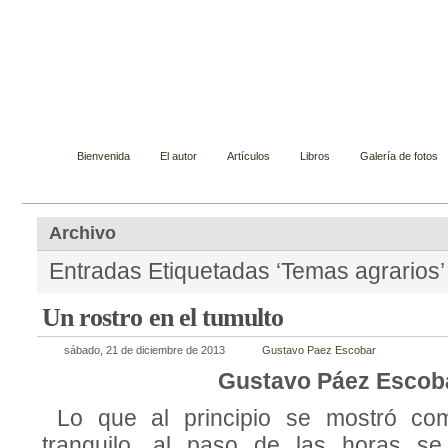
Gustavo Páez Escobar
Novelista, ensayista, cuentista y biógrafo
Bienvenida
El autor
Artículos
Libros
Galería de fotos
Archivo
Entradas Etiquetadas ‘Temas agrarios’
Un rostro en el tumulto
sábado, 21 de diciembre de 2013
Gustavo Paez Escobar
Gustavo Páez Escob
Lo que al principio se mostró co
tranquilo, al paso de las horas se