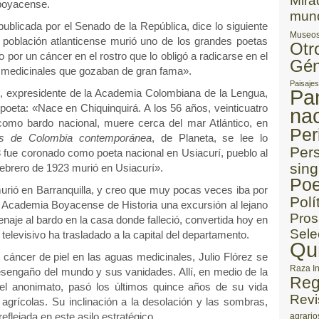
Mira
 boyacense.
mun
 publicada por el Senado de la República, dice lo siguiente
Museo
a población atlanticense murió uno de los grandes poetas
Otr
 por un cáncer en el rostro que lo obligó a radicarse en el
Gén
 medicinales que gozaban de gran fama».
Paisajes
Pa
, expresidente de la Academia Colombiana de la Lengua,
poeta: «Nace en Chiquinquirá. A los 56 años, veinticuatro
nac
omo bardo nacional, muere cerca del mar Atlántico, en
Per
es de Colombia contemporánea
, de Planeta, se lee lo
Per
3 fue coronado como poeta nacional en Usiacurí, pueblo al
sing
febrero de 1923 murió en Usiacurí».
Poe
urió en Barranquilla, y creo que muy pocas veces iba por
Polí
a Academia Boyacense de Historia una excursión al lejano
Pros
enaje al bardo en la casa donde falleció, convertida hoy en
Sele
elevisivo ha trasladado a la capital del departamento.
Qu
l cáncer de piel en las aguas medicinales, Julio Flórez se
Raza I
esengaño del mundo y sus vanidades. Allí, en medio de la
Reg
 el anonimato, pasó los últimos quince años de su vida
Revi
rícolas. Su inclinación a la desolación y las sombras,
flejada en este asilo estratégico.
agrario