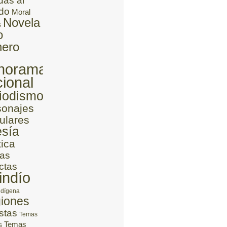
das al
do
Moral
Novela
s
o
ero
norama
ional
iodismo
sonajes
ulares
sía
tica
as
ctas
indío
ndígena
iones
stas
Temas
Temas
s