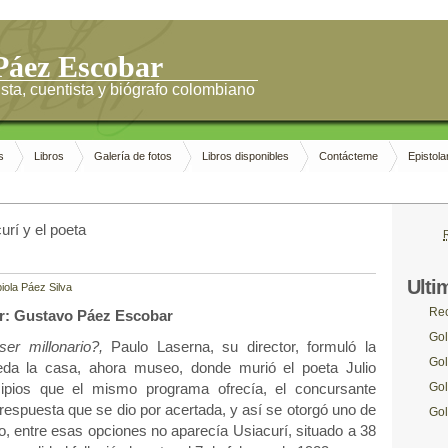
Páez Escobar
sta, cuentista y biógrafo colombiano
s
Libros
Galería de fotos
Libros disponibles
Contácteme
Epistola
rí y el poeta
Ulti
iola Páez Silva
Rec
r: Gustavo Páez Escobar
Gol
er millonario?,
Paulo Laserna, su director, formuló la
Gol
eda la casa, ahora museo, donde murió el poeta Julio
cipios que el mismo programa ofrecía, el concursante
Gol
 respuesta que se dio por acertada, y así se otorgó uno de
Gol
o, entre esas opciones no aparecía Usiacurí, situado a 38