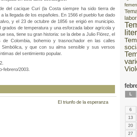
femen
e del cacique Curí (la Costa siempre ha sido tierra de
Tem
 a la llegada de los españoles. En 1566 el pueblo fue dado
labor
vo, y el 23 de octubre de 1856 se erigió en municipio.
Te
8 grados de temperatura y una esforzada labor agrícola y
lite
e sea, tiene su gran historia: se la debe a Julio Flórez, el
Tem
s de Colombia, bohemio y trasnochador en las calles
soci
a Simbólica, y que con su alma sensible y sus versos
Te
ntimas del sentimiento popular.
var
2.
Vio
o-febrero/2003.
febr
L
El triunfo de la esperanza
6
13
20
27