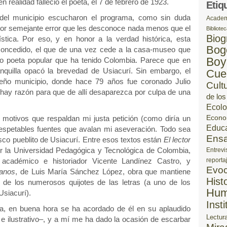
n realidad falleció el poeta, el 7 de febrero de 1923.
Etiq
del municipio escucharon el programa, como sin duda
Academ
 por semejante error que les desconoce nada menos que el
Bibliote
Biog
rística. Por eso, y en honor a la verdad histórica, esta
Bog
concedido, el que de una vez cede a la casa-museo que
Boy
o poeta popular que ha tenido Colombia. Parece que en
nquilla opacó la brevedad de Usiacurí. Sin embargo, el
Cue
queño municipio, donde hace 79 años fue coronado Julio
Cult
 hay razón para que de allí desaparezca por culpa de una
de los
Ecolo
motivos que respaldan mi justa petición (como diría un
Econo
Educ
 respetables fuentes que avalan mi aseveración. Todo sea
Ens
esco pueblito de Usiacurí. Entre esos textos están
El lector
r la Universidad Pedagógica y Tecnológica de Colombia,
Entrevi
 académico e historiador Vicente Landínez Castro, y
reporta
Evoc
ianos
, de Luis María Sánchez López, obra que mantiene
Hist
as de los numerosos quijotes de las letras (a uno de los
Hum
Usiacurí).
Inst
na, en buena hora se ha acordado de él en su aplaudido
Lectur
ilustrativo–, y a mí me ha dado la ocasión de escarbar