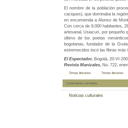
El nombre de la población proced
caciques), que dominaba la región
en encomienda a Alonso de Montal
Con cerca de 8.000 habitantes, 2
artesanal, Usiacurí, por pequeño qu
último de los poetas romántico
bogotanas, fundador de la Grut
estremecidos tocó las fibras más í
El Espectador,
Bogotá, 20-VI-200
Revista Manizales,
No. 722, ener
Temas literarios
Temas literarios
Comentarios cerrados.
Noticias culturales