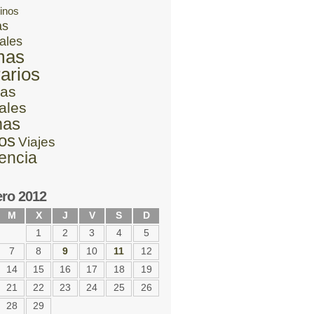
inos
as
ales
mas
rarios
as
ales
mas
ios
Viajes
lencia
ero 2012
M
X
J
V
S
D
1
2
3
4
5
7
8
9
10
11
12
14
15
16
17
18
19
21
22
23
24
25
26
28
29