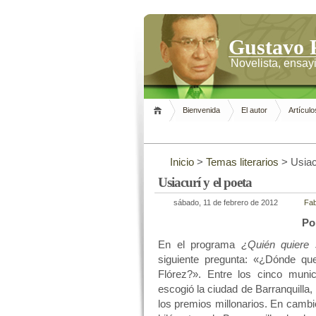
Gustavo 
Novelista, ensayi
Bienvenida
El autor
Artículo
Inicio
>
Temas literarios
> Usiacu
Usiacurí y el poeta
sábado, 11 de febrero de 2012
Fab
Po
En el programa
¿Quién quiere s
siguiente pregunta: «¿Dónde qu
Flórez?». Entre los cinco muni
escogió la ciudad de Barranquilla,
los premios millonarios. En cambi