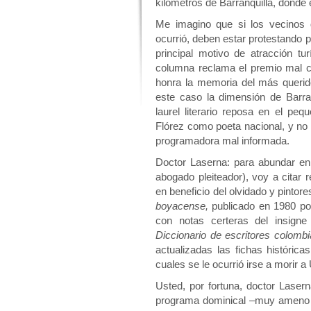
kilómetros de Barranquilla, donde e
Me imagino que si los vecinos 
ocurrió, deben estar protestando
principal motivo de atracción tu
columna reclama el premio mal 
honra la memoria del más querid
este caso la dimensión de Barra
laurel literario reposa en el pe
Flórez como poeta nacional, y no
programadora mal informada.
Doctor Laserna: para abundar en 
abogado pleiteador), voy a citar
en beneficio del olvidado y pintor
boyacense,
publicado en 1980 po
con notas certeras del insigne
Diccionario de escritores colomb
actualizadas las fichas históric
cuales se le ocurrió irse a morir a 
Usted, por fortuna, doctor Laser
programa dominical –muy ameno e 