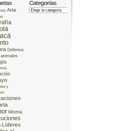
uetas
Categorías
Arte
Categorías
ias
cas
rafía
otá
acá
nto
ura
Defensa
 animales
gía
mía
ación
ayo
stas y
jes
aciones
oria
or
Idioma
ituciones
Líderes
a