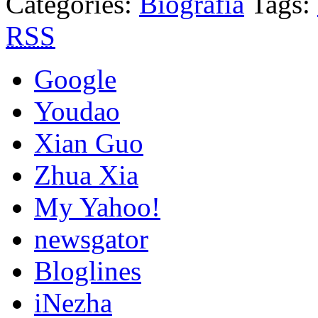
Categories:
Biografía
Tags:
RSS
Google
Youdao
Xian Guo
Zhua Xia
My Yahoo!
newsgator
Bloglines
iNezha