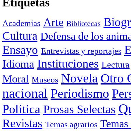
Etiquetas
Biogr
Arte
Academias
Bibliotecas
Cultura
Defensa de los anima
Ensayo
E
Entrevistas y reportajes
Instituciones
Idioma
Lectura
Otro 
Novela
Moral
Museos
nacional
Periodismo
Per
Q
Política
Prosas Selectas
Revistas
Temas 
Temas agrarios