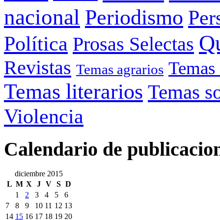
nacional
Periodismo
Per
Q
Política
Prosas Selectas
Revistas
Temas 
Temas agrarios
Temas literarios
Temas so
Violencia
Calendario de publicacio
diciembre 2015
L
M
X
J
V
S
D
1
2
3
4
5
6
7
8
9
10
11
12
13
14
15
16
17
18
19
20