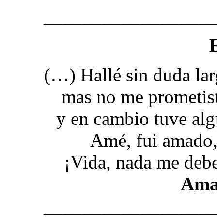
_________________
(…) Hallé sin duda lar
mas no me prometist
y en cambio tuve al
Amé, fui amado, 
¡Vida, nada me debe
Ama
_________________