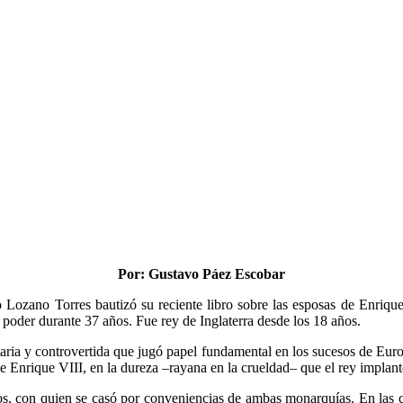
Por: Gustavo Páez Escobar
Lozano Torres bautizó su reciente libro sobre las esposas de Enrique
 poder durante 37 años. Fue rey de Inglaterra desde los 18 años.
taria y controvertida que jugó papel fundamental en los sucesos de Eur
 de Enrique VIII, en la dureza –rayana en la crueldad– que el rey impla
os, con quien se casó por conveniencias de ambas monarquías. En las ca