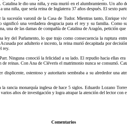
. Catalina le dio una niña, y esta murió en el alumbramiento. Un año de
 una niña, que sería reina de Inglaterra 37 años después. El sexto parto
ar la sucesión varonil de la Casa de Tudor. Mientras tanto, Enrique vi
 significó una verdadera desgracia para el rey y su familia. Como su
a, una de las damas de compañía de Catalina de Aragón, petición que f
a ley del Parlamento, lo que trajo como consecuencia la ruptura entre
Acusada por adulterio e incesto, la reina murió decapitada por decisi
l rey.
arr. Ninguna conoció la felicidad a su lado. El repudio hacia ellas er
 de reinas. Con Ana de Cléveris el matrimonio nunca se consumó. Catalin
r displicente, ostentoso y autoritario sembraba a su alrededor una at
a a la rancia monarquía inglesa de hace 5 siglos. Eduardo Lozano Torr
a varios años de investigación y logra atrapar la atención del lector con
Comentarios