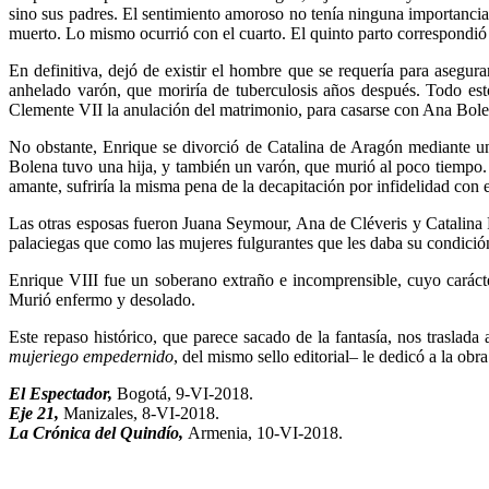
sino sus padres. El sentimiento amoroso no tenía ninguna importancia
muerto. Lo mismo ocurrió con el cuarto. El quinto parto correspondió a
En definitiva, dejó de existir el hombre que se requería para asegur
anhelado varón, que moriría de tuberculosis años después. Todo esto
Clemente VII la anulación del matrimonio, para casarse con Ana Bolen
No obstante, Enrique se divorció de Catalina de Aragón mediante un
Bolena tuvo una hija, y también un varón, que murió al poco tiempo. 
amante, sufriría la misma pena de la decapitación por infidelidad con e
Las otras esposas fueron Juana Seymour, Ana de Cléveris y Catalina P
palaciegas que como las mujeres fulgurantes que les daba su condición
Enrique VIII fue un soberano extraño e incomprensible, cuyo carácte
Murió enfermo y desolado.
Este repaso histórico, que parece sacado de la fantasía, nos traslad
mujeriego empedernido
, del mismo sello editorial– le dedicó a la obr
El Espectador,
Bogotá, 9-VI-2018.
Eje 21,
Manizales, 8-VI-2018.
La Crónica del Quindío,
Armenia, 10-VI-2018.