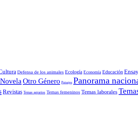
Cultura
Ensa
Defensa de los animales
Ecología
Educación
Economía
Panorama nacion
Otro Género
Novela
Paisajes
Temas 
s
Revistas
Temas laborales
Temas femeninos
Temas agrarios