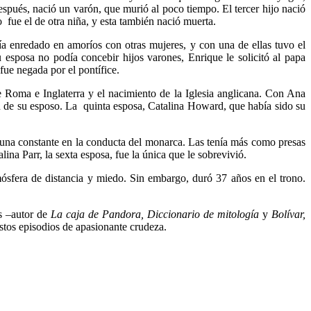
spués, nació un varón, que murió al poco tiempo. El tercer hijo nació
 fue el de otra niña, y esta también nació muerta.
vía enredado en amoríos con otras mujeres, y con una de ellas tuvo el
 esposa no podía concebir hijos varones, Enrique le solicitó al papa
ue negada por el pontífice.
 Roma e Inglaterra y el nacimiento de la Iglesia anglicana. Con Ana
ón de su esposo. La quinta esposa, Catalina Howard, que había sido su
a una constante en la conducta del monarca. Las tenía más como presas
a Parr, la sexta esposa, fue la única que le sobrevivió.
mósfera de distancia y miedo. Sin embargo, duró 37 años en el trono.
es –autor de
La caja de Pandora, Diccionario de mitología
y
Bolívar,
 estos episodios de apasionante crudeza.