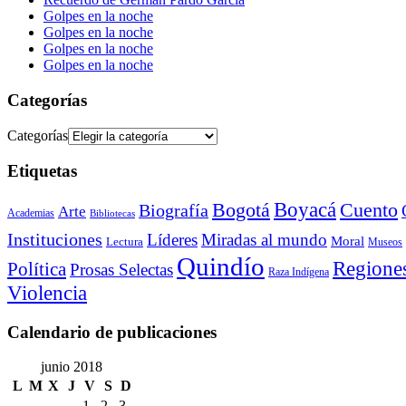
Golpes en la noche
Golpes en la noche
Golpes en la noche
Golpes en la noche
Categorías
Categorías
Etiquetas
Bogotá
Boyacá
Cuento
Biografía
Arte
Academias
Bibliotecas
Instituciones
Líderes
Miradas al mundo
Moral
Lectura
Museos
Quindío
Regione
Política
Prosas Selectas
Raza Indígena
Violencia
Calendario de publicaciones
junio 2018
L
M
X
J
V
S
D
1
2
3