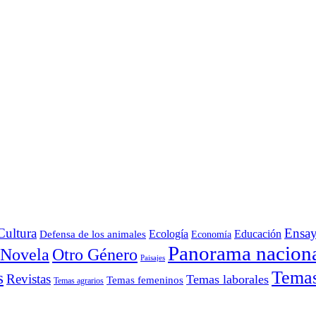
Cultura
Ensa
Defensa de los animales
Ecología
Educación
Economía
Panorama nacion
Otro Género
Novela
Paisajes
Temas 
s
Revistas
Temas laborales
Temas femeninos
Temas agrarios