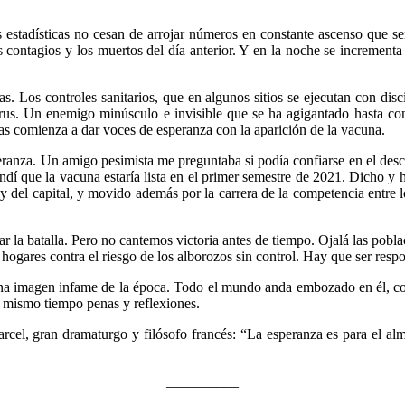
stadísticas no cesan de arrojar números en constante ascenso que señal
s contagios y los muertos del día anterior. Y en la noche se incrementa 
. Los controles sanitarios, que en algunos sitios se ejecutan con disc
rus. Un enemigo minúsculo e invisible que se ha agigantado hasta co
s comienza a dar voces de esperanza con la aparición de la vacuna.
eranza. Un amigo pesimista me preguntaba si podía confiarse en el descu
í que la vacuna estaría lista en el primer semestre de 2021. Dicho y he
y del capital, y movido además por la carrera de la competencia entre lo
ar la batalla. Pero no cantemos victoria antes de tiempo. Ojalá las pobla
s hogares contra el riesgo de los alborozos sin control. Hay que ser resp
n una imagen infame de la época. Todo el mundo anda embozado en él, c
 mismo tiempo penas y reflexiones.
cel, gran dramaturgo y filósofo francés: “La esperanza es para el alma 
__________