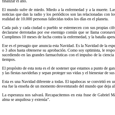
finalizar el año.
El mundo sufre de miedo. Miedo a la enfermedad y a la muerte. Las e
noticias que dan la radio y los periódicos son las relacionadas con lo
realidad de 10.000 personas fallecidas todos los días en el planeta.
Cada país y cada ciudad o pueblo se estremecen con sus propias cifras
declararse derrotadas por ese enemigo común que se llama coronavi
Cumplimos 10 meses de lucha contra la enfermedad, y la batalla apena
Ese es el presagio que anuncia esta Navidad. Es la Navidad de la esp
o 3 años hasta obtenerse su aprobación. Como soy optimista, le respond
sucediendo en las grandes farmacéuticas con el impulso de la ciencia 
tiempos.
El propósito de esta nota es el de sostener que estamos a punto de gan
y las fiestas navideñas y sepan proteger sus vidas y el bienestar de su
Esta es una Navidad diferente a todas. El tapabocas se convirtió e
esa fue la enseña de un momento desventurado del mundo que deja al
La esperanza nos salvará. Recapacitemos en esta frase de Gabriel Mar
alma se anquilosa y extenúa”.