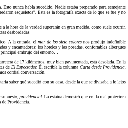
ra. Esto nunca había sucedido. Nadie estaba preparado para semejante
daron esqueletos”. Esta es la fotografía exacta de lo que se fue y no
ue a la hora de la verdad superarán en gran medida, como suele ocurrir,
alzas desbordadas.
ico. A la entrada, el
mar de los siete colores
nos produjo indefinible
gadas y encantadoras; los hoteles y las posadas, confortables albergues
 el principal embrujo del entorno…
carretera de 17 kilómetros, muy bien pavimentada, está desolada. En la
tas de
El Espectador.
Él escribía la columna
Carta desde Providencia,
mos cordial conversación.
taría saber qué sucedió con su casa, desde la que se divisaba a lo lejos
r supuesto,
providencial.
La estatua demostró que era la real protectora
la de Providencia.