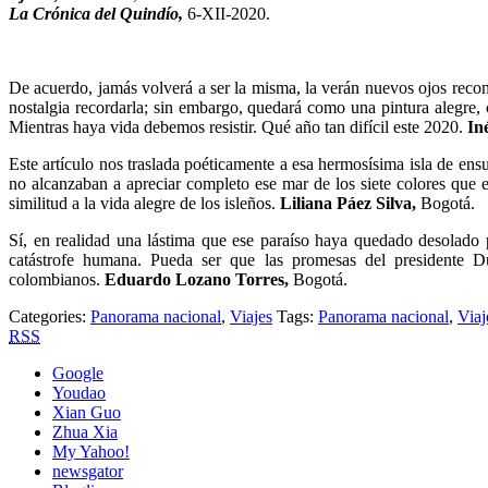
La Crónica del Quindío,
6-XII-2020.
De acuerdo, jamás volverá a ser la misma, la verán nuevos ojos reco
nostalgia recordarla; sin embargo, quedará como una pintura alegre
Mientras haya vida debemos resistir. Qué año tan difícil este 2020.
In
Este artículo nos traslada poéticamente a esa hermosísima isla de en
no alcanzaban a apreciar completo ese mar de los siete colores que e
similitud a la vida alegre de los isleños.
Liliana Páez Silva,
Bogotá.
Sí, en realidad una lástima que ese paraíso haya quedado desolado 
catástrofe humana. Pueda ser que las promesas del presidente D
colombianos.
Eduardo Lozano Torres,
Bogotá.
Categories:
Panorama nacional
,
Viajes
Tags:
Panorama nacional
,
Viaj
RSS
Google
Youdao
Xian Guo
Zhua Xia
My Yahoo!
newsgator