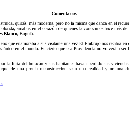
Comentarios
nstruida, quizás más moderna, pero no la misma que danza en el recue
, colorida, amable, en el corazón de quienes la conocimos hace más de
és Blanco,
Bogotá.
sueño que enamoraba a sus visitante una vez El Embrujo nos recibía en
s único en el mundo. Es cierto que esa Providencia no volverá a ser la
por la furia del huracán y sus habitantes hayan perdido sus viviend
uque de una pronta reconstrucción sean una realidad y no una de
es