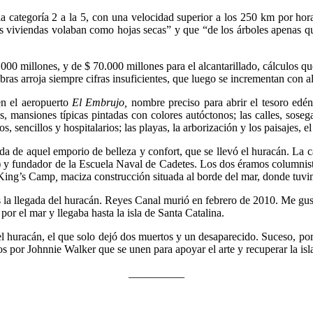
a categoría 2 a la 5, con una velocidad superior a los 250 km por ho
as viviendas volaban como hojas secas” y que “de los árboles apenas que
000 millones, y de $ 70.000 millones para el alcantarillado, cálculos q
obras arroja siempre cifras insuficientes, que luego se incrementan con 
en el aeropuerto
El Embrujo,
nombre preciso para abrir el tesoro edén
sas, mansiones típicas pintadas con colores autóctonos; las calles, sose
os, sencillos y hospitalarios; las playas, la arborización y los paisajes,
ada de aquel emporio de belleza y confort, que se llevó el huracán. La 
(r) y fundador de la Escuela Naval de Cadetes. Los dos éramos columnis
a King’s Camp
,
maciza construcción situada al borde del mar, donde tuvi
ras la llegada del huracán. Reyes Canal murió en febrero de 2010. Me gus
r el mar y llegaba hasta la isla de Santa Catalina.
del huracán, el que solo dejó dos muertos y un desaparecido. Suceso, po
ados por Johnnie Walker que se unen para apoyar el arte y recuperar la is
__________