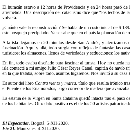
El huracán estuvo a 12 horas de Providencia y en 24 horas pasó de l
arremetida. Una descripción del cataclismo dice que “los techos de l
volverá.
¿Cuánto vale la reconstrucción? Se habla de un costo inicial de $ 139.
este bosquejo precipitado. Ya se sabe que en el país la planeación de 
A la isla llegamos en 20 minutos desde San Andrés, y aterrizamos 
fascinación. Aquí y allá, todo surgía con reflejos de fantasía: las ca
turísticos; los almacenes, llenos de variedades y seducciones; los nativ
En fin, todo estaba diseñado para fascinar al turista. Hoy no queda n
isla contacté a mi amigo Julio César Reyes Canal, capitán de navío 
en la que trataba, sobre todo, asuntos lugareños. Nos invitó a su cas
Es autor del libro
Contra viento y marea
, título que resulta irónico t
el Puente de los Enamorados, largo corredor de madera que avanzaba po
La estatua de la Virgen en Santa Catalina quedó intacta tras el paso 
de los habitantes. Otro dato positivo es el de los 50 artistas patrocin
El Espectador,
Bogotá, 5-XII-2020.
Eje 21,
Manizales, 4-XII-2020.