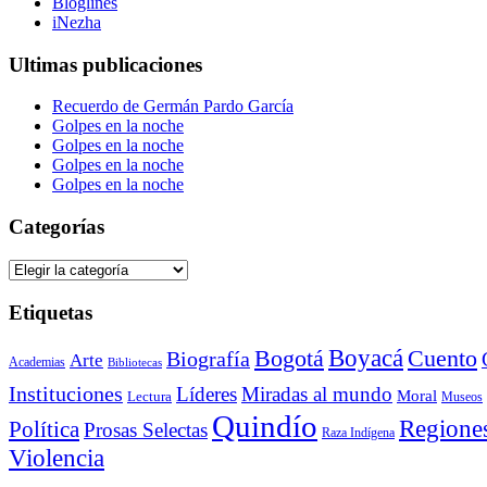
Bloglines
iNezha
Ultimas publicaciones
Recuerdo de Germán Pardo García
Golpes en la noche
Golpes en la noche
Golpes en la noche
Golpes en la noche
Categorías
Categorías
Etiquetas
Bogotá
Boyacá
Cuento
Biografía
Arte
Academias
Bibliotecas
Instituciones
Líderes
Miradas al mundo
Moral
Lectura
Museos
Quindío
Regione
Política
Prosas Selectas
Raza Indígena
Violencia