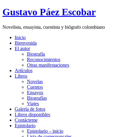
Gustavo Páez Escobar
Novelista, ensayista, cuentista y biógrafo colombiano
Inicio
Bienvenida
El autor
Biografía
Reconocimientos
Otras manifestaciones
Artículos
Libros
Novelas
Cuentos
Ensayos
Biografías
Viajes
Galería de fotos
Libros disponibles
Contácteme
Epistolario
Epistolario – inicio
Lista de corresponsales