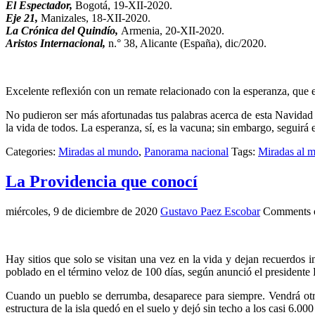
El Espectador,
Bogotá, 19-XII-2020.
Eje 21,
Manizales, 18-XII-2020.
La Crónica del Quindío,
Armenia, 20-XII-2020.
Aristos Internacional,
n.° 38, Alicante (España), dic/2020.
Excelente reflexión con un remate relacionado con la esperanza, que e
No pudieron ser más afortunadas tus palabras acerca de esta Navidad do
la vida de todos. La esperanza, sí, es la vacuna; sin embargo, seguirá
Categories:
Miradas al mundo
,
Panorama nacional
Tags:
Miradas al 
La Providencia que conocí
miércoles, 9 de diciembre de 2020
Gustavo Paez Escobar
Comments 
Hay sitios que solo se visitan una vez en la vida y dejan recuerdos 
poblado en el término veloz de 100 días, según anunció el presidente
Cuando un pueblo se derrumba, desaparece para siempre. Vendrá otro,
estructura de la isla quedó en el suelo y dejó sin techo a los casi 6.000