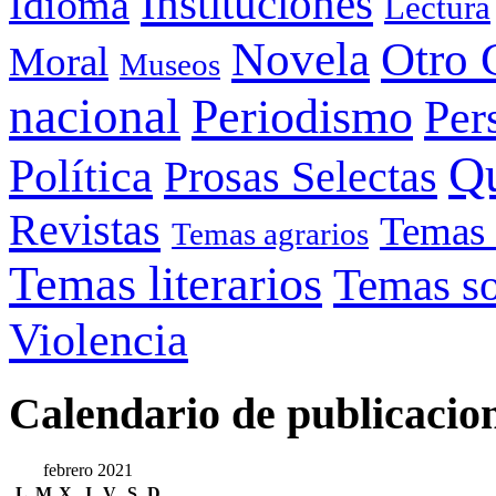
Instituciones
Idioma
Lectura
Otro 
Novela
Moral
Museos
nacional
Periodismo
Per
Q
Política
Prosas Selectas
Revistas
Temas 
Temas agrarios
Temas literarios
Temas so
Violencia
Calendario de publicacio
febrero 2021
L
M
X
J
V
S
D