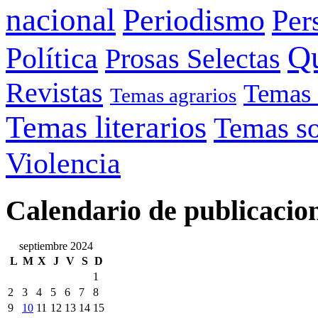
nacional
Periodismo
Per
Q
Política
Prosas Selectas
Revistas
Temas 
Temas agrarios
Temas literarios
Temas so
Violencia
Calendario de publicacio
septiembre 2024
L
M
X
J
V
S
D
1
2
3
4
5
6
7
8
9
10
11
12
13
14
15