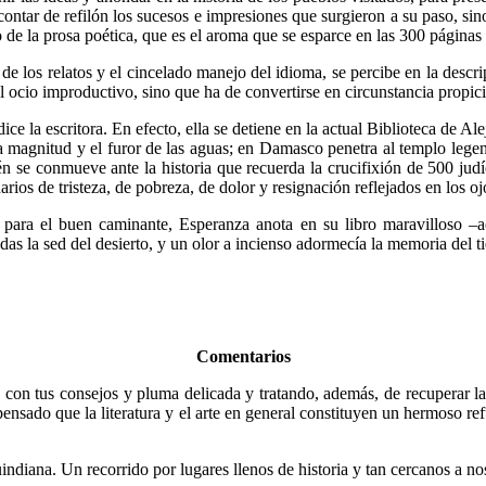
ontar de refilón los sucesos e impresiones que surgieron a su paso, sin
 de la prosa poética, que es el aroma que se esparce en las 300 páginas 
de los relatos y el cincelado manejo del idioma, se percibe en la descrip
cio improductivo, sino que ha de convertirse en circunstancia propicia 
dice la escritora. En efecto, ella se detiene en la actual Biblioteca de A
 la magnitud y el furor de las aguas; en Damasco penetra al templo leg
 se conmueve ante la historia que recuerda la crucifixión de 500 judío
arios de tristeza, de pobreza, de dolor y resignación reflejados en los 
s para el buen caminante, Esperanza anota en su libro maravilloso 
as la sed del desierto, y un olor a incienso adormecía la memoria del t
Comentarios
con tus consejos y pluma delicada y tratando, además, de recuperar la 
do que la literatura y el arte en general constituyen un hermoso refug
ndiana. Un recorrido por lugares llenos de historia y tan cercanos a nos