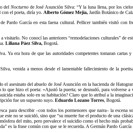
to del
Nocturno
de José Asunción Silva: “Y la luna llena, por los cielo
 con el poeta, diría yo.
Alberto Gómez Mejía,
Jardín Botánico de Cal
 Pardo García en esta faena cultural. Pellicer también visitó con fr
 visitarlo. No conocí las anteriores “remodelaciones culturales” de este
sa.
Liliana Páez Silva,
Bogotá.
lva. Ya era hora de que las autoridades competentes tomaran cartas y
a Silva, venida a menos desde el lamentable fallecimiento de la poet
do el asesinato del abuelo de José Asunción en la hacienda de Hatogra
 lo que hizo el poeta: «Ajustó la puerta; se desnudó, para volverse a v
suicida estaba solo en su habitación? Claro que lo atribuí a la imagin
cripción fue un supuesto suyo.
Eduardo Lozano Torres
, Bogotá.
ca para describir –con todos los pormenores que narra– la escena sobr
ue este no se suicidó, sino que “su muerte fue el producto de una clás
atmósfera del mito, pero prevalece el suicidio como el hecho más probabl
cida” es la frase común con que se le recuerda. A Germán Pardo García s