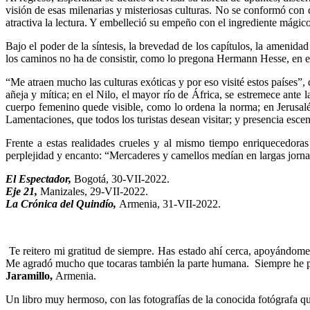
visión de esas milenarias y misteriosas culturas. No se conformó con c
atractiva la lectura. Y embelleció su empeño con el ingrediente mágico
Bajo el poder de la síntesis, la brevedad de los capítulos, la amenidad 
los caminos no ha de consistir, como lo pregona Hermann Hesse, en el o
“Me atraen mucho las culturas exóticas y por eso visité estos países”, 
añeja y mítica; en el Nilo, el mayor río de África, se estremece ante
cuerpo femenino quede visible, como lo ordena la norma; en Jerusalén
Lamentaciones, que todos los turistas desean visitar; y presencia escen
Frente a estas realidades crueles y al mismo tiempo enriquecedora
perplejidad y encanto: “Mercaderes y camellos medían en largas jornad
El Espectador,
Bogotá, 30-VII-2022.
Eje 21,
Manizales, 29-VII-2022.
La Crónica del Quindío,
Armenia, 31-VII-2022.
Te reitero mi gratitud de siempre. Has estado ahí cerca, apoyándome 
Me agradó mucho que tocaras también la parte humana. Siempre he pensa
Jaramillo,
Armenia.
Un libro muy hermoso, con las fotografías de la conocida fotógrafa qui