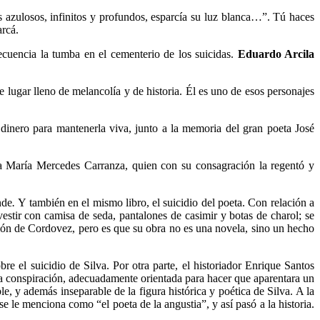
s azulosos, infinitos y profundos, esparcía su luz blanca…”. Tú haces
arcá.
ecuencia la tumba en el cementerio de los suicidas.
Eduardo Arcila
 lugar lleno de melancolía y de historia. Él es uno de esos personajes
 dinero para mantenerla viva, junto a la memoria del gran poeta José
isa María Mercedes Carranza, quien con su consagración la regentó y
nde
.
Y también en el mismo libro, el suicidio del poeta. Con relación a
estir con camisa de seda, pantalones de casimir y botas de charol; se
ación de Cordovez, pero es que su obra no es una novela, sino un hecho
e el suicidio de Silva. Por otra parte, el historiador Enrique Santos
ica conspiración, adecuadamente orientada para hacer que aparentara un
e, y además inseparable de la figura histórica y poética de Silva. A la
e le menciona como “el poeta de la angustia”, y así pasó a la historia.