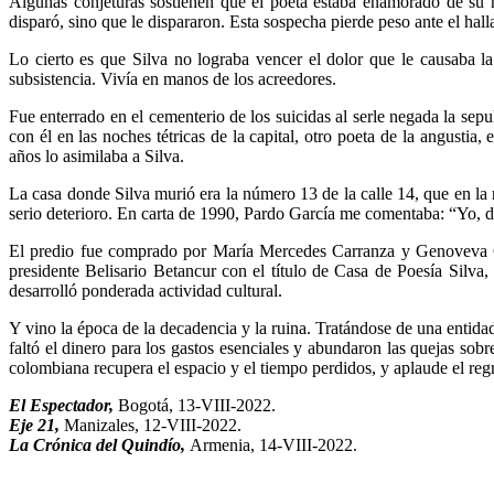
Algunas conjeturas sostienen que el poeta estaba enamorado de su h
disparó, sino que le dispararon. Esta sospecha pierde peso ante el hal
Lo cierto es que Silva no lograba vencer el dolor que le causaba 
subsistencia. Vivía en manos de los acreedores.
Fue enterrado en el cementerio de los suicidas al serle negada la sep
con él en las noches tétricas de la capital, otro poeta de la angus
años lo asimilaba a Silva.
La casa donde Silva murió era la número 13 de la calle 14, que en la 
serio deterioro. En carta de 1990, Pardo García me comentaba: “Yo, d
El predio fue comprado por María Mercedes Carranza y Genoveva Car
presidente Belisario Betancur con el título de Casa de Poesía Silva,
desarrolló ponderada actividad cultural.
Y vino la época de la decadencia y la ruina. Tratándose de una entid
faltó el dinero para los gastos esenciales y abundaron las quejas so
colombiana recupera el espacio y el tiempo perdidos, y aplaude el regre
El Espectador,
Bogotá, 13-VIII-2022.
Eje 21,
Manizales, 12-VIII-2022.
La Crónica del Quindío,
Armenia, 14-VIII-2022.