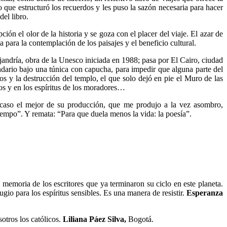
o que estructuró los recuerdos y les puso la sazón necesaria para hacer
del libro.
ción el olor de la historia y se goza con el placer del viaje. El azar de
para la contemplación de los paisajes y el beneficio cultural.
lejandría, obra de la Unesco iniciada en 1988; pasa por El Cairo, ciudad
endario bajo una túnica con capucha, para impedir que alguna parte del
s y la destrucción del templo, el que solo dejó en pie el Muro de las
ojos y en los espíritus de los moradores…
–acaso el mejor de su producción, que me produjo a la vez asombro,
iempo”. Y remata: “Para que duela menos la vida: la poesía”.
memoria de los escritores que ya terminaron su ciclo en este planeta.
io para los espíritus sensibles. Es una manera de resistir.
Esperanza
otros los católicos.
Liliana Páez Silva,
Bogotá.