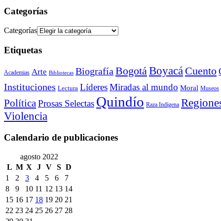
Categorías
Categorías
Etiquetas
Bogotá
Boyacá
Cuento
Biografía
Arte
Academias
Bibliotecas
Instituciones
Líderes
Miradas al mundo
Moral
Lectura
Museos
Quindío
Regione
Política
Prosas Selectas
Raza Indígena
Violencia
Calendario de publicaciones
agosto 2022
L
M
X
J
V
S
D
1
2
3
4
5
6
7
8
9
10
11
12
13
14
15
16
17
18
19
20
21
22
23
24
25
26
27
28