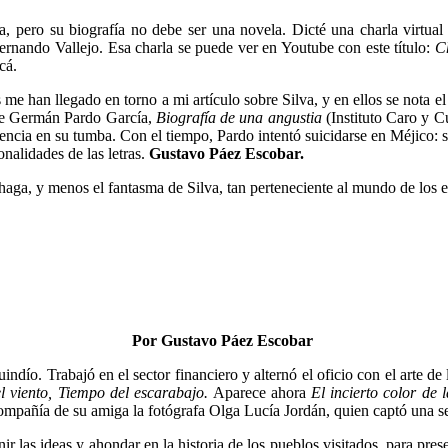
a, pero su biografía no debe ser una novela. Dicté una charla virtu
Fernando Vallejo. Esa charla se puede ver en Youtube con este título:
C
cá.
e han llegado en torno a mi artículo sobre Silva, y en ellos se nota el 
bre Germán Pardo García,
Biografía de una angustia
(Instituto Caro y 
cuencia en su tumba. Con el tiempo, Pardo intentó suicidarse en Méjico: se
nalidades de las letras.
Gustavo Páez Escobar.
aga, y menos el fantasma de Silva, tan perteneciente al mundo de los e
Por Gustavo Páez Escobar
dío. Trabajó en el sector financiero y alternó el oficio con el arte de l
el viento, Tiempo del escarabajo.
Aparece ahora
El incierto color de 
compañía de su amiga la fotógrafa Olga Lucía Jordán, quien captó una se
nir las ideas y ahondar en la historia de los pueblos visitados, para pres