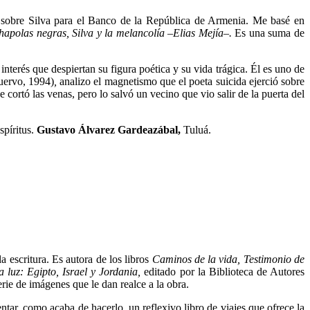
al sobre Silva para el Banco de la República de Armenia. Me basé en
hapolas negras, Silva y la melancolía –Elias Mejía–.
Es una suma de
interés que despiertan su figura poética y su vida trágica. Él es uno de
Cuervo, 1994)
,
analizo el magnetismo que el poeta suicida ejerció sobre
 cortó las venas, pero lo salvó un vecino que vio salir de la puerta del
spíritus.
Gustavo Álvarez Gardeazábal,
Tuluá.
a escritura. Es autora de los libros
Caminos de la vida, Testimonio de
la luz: Egipto, Israel y Jordania,
editado por la Biblioteca de Autores
rie de imágenes que le dan realce a la obra.
entar, como acaba de hacerlo, un reflexivo libro de viajes que ofrece la