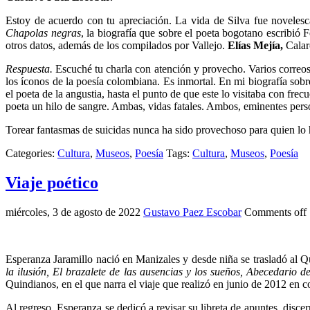
Estoy de acuerdo con tu apreciación. La vida de Silva fue novelesc
Chapolas negras
, la biografía que sobre el poeta bogotano escribió 
otros datos, además de los compilados por Vallejo.
Elías Mejía,
Calar
Respuesta.
Escuché tu charla con atención y provecho. Varios correos m
los íconos de la poesía colombiana. Es inmortal. En mi biografía so
el poeta de la angustia, hasta el punto de que este lo visitaba con fre
poeta un hilo de sangre. Ambas, vidas fatales. Ambos, eminentes perso
Torear fantasmas de suicidas nunca ha sido provechoso para quien lo h
Categories:
Cultura
,
Museos
,
Poesía
Tags:
Cultura
,
Museos
,
Poesía
Viaje poético
miércoles, 3 de agosto de 2022
Gustavo Paez Escobar
Comments off
Esperanza Jaramillo nació en Manizales y desde niña se trasladó al Quin
la ilusión, El brazalete de las ausencias y los sueños, Abecedario d
Quindianos, en el que narra el viaje que realizó en junio de 2012 en 
Al regreso, Esperanza se dedicó a revisar su libreta de apuntes, discer