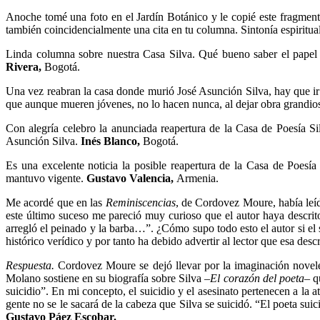
Anoche tomé una foto en el Jardín Botánico y le copié este fragmen
también coincidencialmente una cita en tu columna. Sintonía espiritual
Linda columna sobre nuestra Casa Silva. Qué bueno saber el papel de
Rivera,
Bogotá.
Una vez reabran la casa donde murió José Asunción Silva, hay que ir a
que aunque mueren jóvenes, no lo hacen nunca, al dejar obra grandio
Con alegría celebro la anunciada reapertura de la Casa de Poesía Si
Asunción Silva.
Inés Blanco,
Bogotá.
Es una excelente noticia la posible reapertura de la Casa de Poesí
mantuvo vigente.
Gustavo Valencia,
Armenia.
Me acordé que en las
Reminiscencias
, de Cordovez Moure, había leí
este último suceso me pareció muy curioso que el autor haya descrito
arregló el peinado y la barba…”. ¿Cómo supo todo esto el autor si el 
histórico verídico y por tanto ha debido advertir al lector que esa des
Respuesta.
Cordovez Moure se dejó llevar por la imaginación noveles
Molano sostiene en su biografía sobre Silva
–El
corazón del poeta–
q
suicidio”. En mi concepto, el suicidio y el asesinato pertenecen a la 
gente no se le sacará de la cabeza que Silva se suicidó. “El poeta sui
Gustavo Páez Escobar.