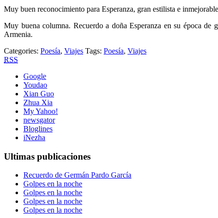
Muy buen reconocimiento para Esperanza, gran estilista e inmejorable
Muy buena columna. Recuerdo a doña Esperanza en su época de gere
Armenia.
Categories:
Poesía
,
Viajes
Tags:
Poesía
,
Viajes
RSS
Google
Youdao
Xian Guo
Zhua Xia
My Yahoo!
newsgator
Bloglines
iNezha
Ultimas publicaciones
Recuerdo de Germán Pardo García
Golpes en la noche
Golpes en la noche
Golpes en la noche
Golpes en la noche