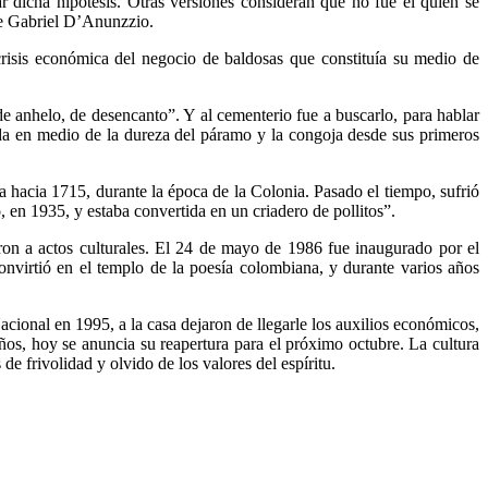
 dicha hipótesis. Otras versiones consideran que no fue él quien se
e Gabriel D’Anunzzio.
risis económica del negocio de baldosas que constituía su medio de
de anhelo, de desencanto”. Y al cementerio fue a buscarlo, para hablar
ada en medio de la dureza del páramo y la congoja desde sus primeros
a hacia 1715, durante la época de la Colonia. Pasado el tiempo, sufrió
, en 1935, y estaba convertida en un criadero de pollitos”.
on a actos culturales. El 24 de mayo de 1986 fue inaugurado por el
convirtió en el templo de la poesía colombiana, y durante varios años
ional en 1995, a la casa dejaron de llegarle los auxilios económicos,
ños, hoy se anuncia su reapertura para el próximo octubre. La cultura
e frivolidad y olvido de los valores del espíritu.