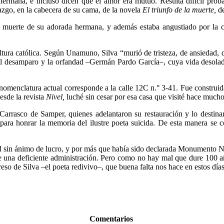
ermana, e incluso dicen que el amor era mutuo. Resulta difícil probar
lazgo, en la cabecera de su cama, de la novela
El triunfo de la muerte,
d
la muerte de su adorada hermana, y además estaba angustiado por la c
ultura católica. Según Unamuno, Silva “murió de tristeza, de ansiedad, 
tia, el desamparo y la orfandad –Germán Pardo García–, cuya vida desol
nomenclatura actual corresponde a la calle 12C n.° 3-41. Fue construid
esde la revista
Nivel,
luché sin cesar por esa casa que visité hace mucho
rasco de Samper, quienes adelantaron su restauración y lo destinar
 para honrar la memoria del ilustre poeta suicida. De esta manera se 
ad sin ánimo de lucro, y por más que había sido declarada Monumento Nac
bre una deficiente administración. Pero como no hay mal que dure 100 a
so de Silva –el poeta redivivo–, que buena falta nos hace en estos días d
Comentarios