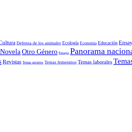
Cultura
Ensa
Defensa de los animales
Ecología
Educación
Economía
Panorama nacion
Otro Género
Novela
Paisajes
Temas 
s
Revistas
Temas laborales
Temas femeninos
Temas agrarios