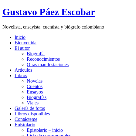
Gustavo Páez Escobar
Novelista, ensayista, cuentista y biógrafo colombiano
Inicio
Bienvenida
El autor
Biografía
Reconocimientos
Otras manifestaciones
Artículos
Libros
Novelas
Cuentos
Ensayos
Biografías
Viajes
Galería de fotos
Libros disponibles
Contácteme
Epistolario
Epistolario – inicio
Lista de corresponsales