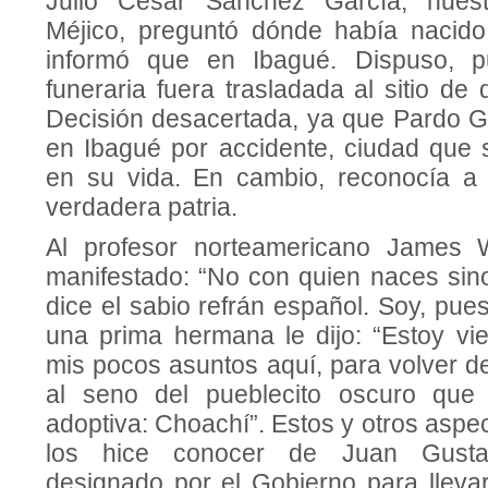
Julio César Sánchez García, nues
Méjico, preguntó dónde había nacido
informó que en Ibagué. Dispuso, p
funeraria fuera trasladada al sitio de
Decisión desacertada, ya que Pardo G
en Ibagué por accidente, ciudad que s
en su vida. En cambio, reconocía 
verdadera patria.
Al profesor norteamericano James 
manifestado: “No con quien naces sin
dice el sabio refrán español. Soy, pue
una prima hermana le dijo: “Estoy v
mis pocos asuntos aquí, para volver d
al seno del pueblecito oscuro qu
adoptiva: Choachí”. Estos y otros asp
los hice conocer de Juan Gust
designado por el Gobierno para llevar