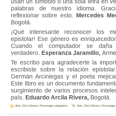
usan un símbolo o una sola letra en v
palabras de nuestro idioma. Grac
reflexionar sobre esto.
Mercedes Me
Bogotá.
¡Qué interesante reconocer los mé
epistolar! Ese género es enriquecedo
Cuando el computador se daña 
verdadero.
Esperanza Jaramillo,
Arme
Te escribo para agradecerte la impo
escribiste sobre la relación epistola
Germán Arciniegas y el poeta mejican
Este libro es un documento fundamenta
surgimiento de varios procesos intele
país.
Eduardo Arcila Rivera,
Bogotá.
Arte
,
Otro Género
,
Personajes singulares
Arte
,
Otro Género
,
Personajes