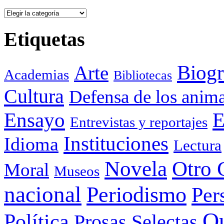
Categorías
Etiquetas
Biogr
Arte
Academias
Bibliotecas
Cultura
Defensa de los anima
Ensayo
E
Entrevistas y reportajes
Instituciones
Idioma
Lectura
Otro 
Novela
Moral
Museos
nacional
Periodismo
Per
Q
Política
Prosas Selectas