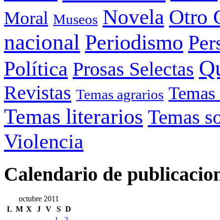
Otro 
Novela
Moral
Museos
nacional
Periodismo
Per
Q
Política
Prosas Selectas
Revistas
Temas 
Temas agrarios
Temas literarios
Temas so
Violencia
Calendario de publicacio
octubre 2011
L
M
X
J
V
S
D
1
2