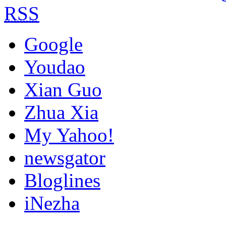
RSS
Google
Youdao
Xian Guo
Zhua Xia
My Yahoo!
newsgator
Bloglines
iNezha