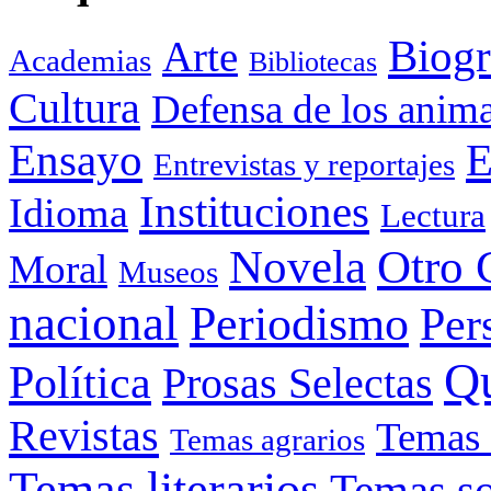
Biogr
Arte
Academias
Bibliotecas
Cultura
Defensa de los anima
Ensayo
E
Entrevistas y reportajes
Instituciones
Idioma
Lectura
Otro 
Novela
Moral
Museos
nacional
Periodismo
Per
Q
Política
Prosas Selectas
Revistas
Temas 
Temas agrarios
Temas literarios
Temas so