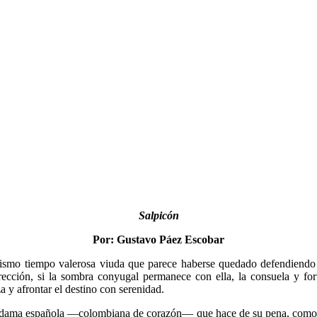
Salpicón
Por: Gustavo Páez Escobar
smo tiempo valerosa viuda que parece haberse quedado defendiendo la
rección, si la sombra conyugal permanece con ella, la consuela y fort
za y afrontar el destino con se­renidad.
ta dama española —colombiana de co­razón— que hace de su pena, como e