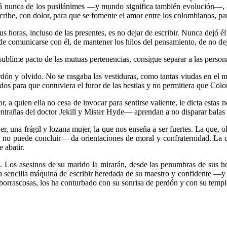
erá nunca de los pusilánimes —y mundo significa también evolución—, 
scribe, con dolor, para que se fomente el amor entre los colombianos, par
horas, incluso de las presentes, es no dejar de escribir. Nunca dejó él 
 de comunicarse con él, de mantener los hilos del pensamiento, de no dej
ublime pacto de las mutuas perte­nencias, consigue separar a las per­son
rdón y olvido. No se rasgaba las vestiduras, como tantas viudas en el 
os para que contuviera el furor de las bestias y no permitiera que Colo
tor, a quien ella no cesa de invocar para sentirse valiente, le dicta esta
 entrañas del doctor Jekill y Mister Hyde— aprendan a no disparar balas 
er, una frágil y lozana mujer, la que nos enseña a ser fuertes. La que, 
 no puede concluir— da orientaciones de moral y confraternidad. La qu
 abatir.
tu. Los asesinos de su marido la mirarán, desde las penumbras de sus 
a sencilla máquina de escribir heredada de su maestro y confidente —
borrascosas, los ha conturbado con su sonrisa de perdón y con su templ