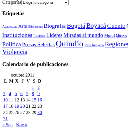
Categorías
Etiquetas
Bogotá
Boyacá
Cuento
Biografía
Arte
Academias
Bibliotecas
Instituciones
Líderes
Miradas al mundo
Moral
Lectura
Museos
Quindío
Regione
Política
Prosas Selectas
Raza Indígena
Violencia
Calendario de publicaciones
octubre 2011
L
M
X
J
V
S
D
1
2
3
4
5
6
7
8
9
10
11
12
13
14
15
16
17
18
19
20
21
22
23
24
25
26
27
28
29
30
31
« Sep
Nov »