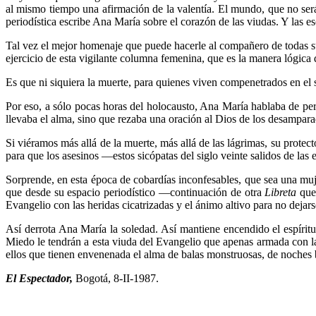
al mismo tiempo una afirmación de la valentía. El mundo, que no s
pe­riodística escribe Ana María sobre el corazón de las viudas. Y las e
Tal vez el mejor homenaje que puede hacerle al compañero de todas sus 
ejer­cicio de esta vigilante columna fe­menina, que es la manera lógica
Es que ni siquiera la muerte, para quienes viven compenetrados en el s
Por eso, a sólo pocas horas del ho­locausto, Ana María hablaba de pe
llevaba el alma, sino que rezaba una oración al Dios de los desamparad
Si viéramos más allá de la muerte, más allá de las lágrimas, su protec­
para que los asesinos —estos sicó­patas del siglo veinte salidos de las
Sorprende, en esta época de co­bardías inconfesables, que sea una muj
que desde su espacio periodístico —continuación de otra
Libreta
que
Evangelio con las heridas cicatrizadas y el ánimo altivo para no dejarse
Así derrota Ana María la sole­dad. Así mantiene encendido el es­píri
Miedo le tendrán a esta viuda del Evangelio que apenas armada con l
ellos que tienen envenenada el alma de balas monstruosas, de noches 
El Espectador,
Bogotá, 8-II-1987.