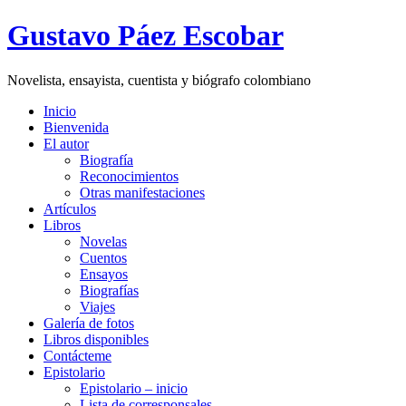
Gustavo Páez Escobar
Novelista, ensayista, cuentista y biógrafo colombiano
Inicio
Bienvenida
El autor
Biografía
Reconocimientos
Otras manifestaciones
Artículos
Libros
Novelas
Cuentos
Ensayos
Biografías
Viajes
Galería de fotos
Libros disponibles
Contácteme
Epistolario
Epistolario – inicio
Lista de corresponsales