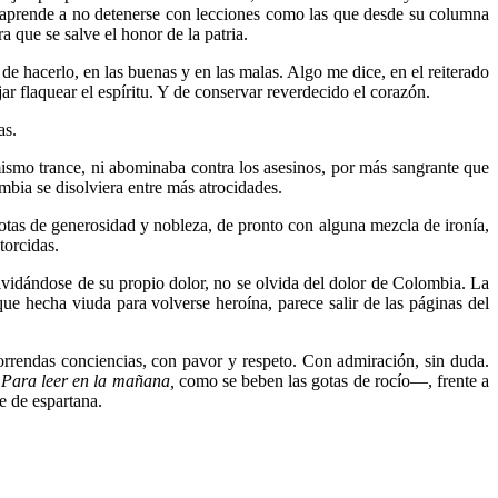
aprende a no detenerse con lecciones como las que desde su columna
a que se salve el honor de la patria.
de hacerlo, en las buenas y en las malas. Algo me dice, en el reiterado
ar flaquear el espíritu. Y de conservar reverdecido el corazón.
as.
mismo trance, ni abominaba contra los asesinos, por más sangrante que
mbia se disolviera entre más atrocidades.
s notas de generosidad y nobleza, de pronto con alguna mezcla de ironía,
torcidas.
olvidándose de su propio dolor, no se olvida del dolor de Colombia. La
e hecha viuda para volverse heroína, parece salir de las páginas del
horrendas conciencias, con pavor y respeto. Con admiración, sin duda.
y
Para leer en la mañana,
como se beben las gotas de rocío—, frente a
e de espartana.