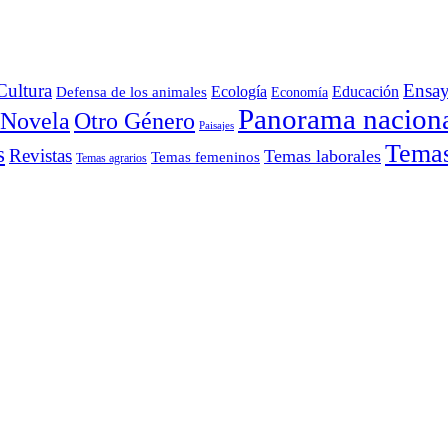
Cultura
Ensa
Defensa de los animales
Ecología
Educación
Economía
Panorama nacion
Otro Género
Novela
Paisajes
Temas 
s
Revistas
Temas laborales
Temas femeninos
Temas agrarios