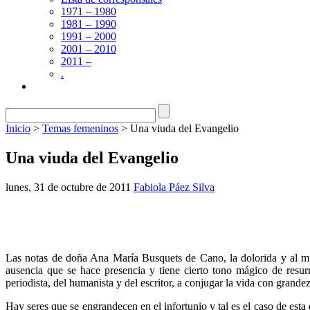
1971 – 1980
1981 – 1990
1991 – 2000
2001 – 2010
2011 –
.
Inicio
>
Temas femeninos
> Una viuda del Evangelio
Una viuda del Evangelio
lunes, 31 de octubre de 2011
Fabiola Páez Silva
Las notas de doña Ana María Busquets de Cano, la dolorida y al mi
ausencia que se hace presencia y tiene cierto tono mágico de resu­r
periodista, del humanista y del es­critor, a conjugar la vida con gran­de
Hay seres que se engrandecen en el infortunio y tal es el caso de es