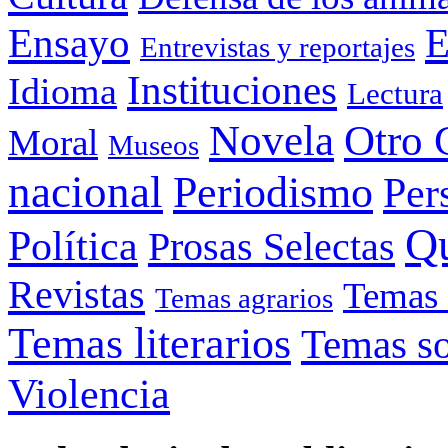
Ensayo
E
Entrevistas y reportajes
Instituciones
Idioma
Lectura
Otro 
Novela
Moral
Museos
nacional
Periodismo
Per
Q
Política
Prosas Selectas
Revistas
Temas 
Temas agrarios
Temas literarios
Temas so
Violencia