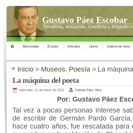
Gustavo Páez Escobar
Novelista, ensayista, cuentista y biógrafo
Bienvenida
El autor
Artículos
Libros
Galería de fotos
Inicio
>
Museos
,
Poesía
> La máquina
La máquina del poeta
miércoles, 11 de enero de 2012
Fabiola Páez Silva
Por: Gustavo Páez Esc
Tal vez a pocas personas interese sa
de escribir de Germán Pardo García,
hace cuatro años, fue rescatada para 