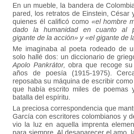
En un mueble, la bandera de Colombia
pared, los retratos de Einstein, Césa
quienes él cali­ficó como
«el hombre m
dado la huma­nidad en cuanto al p
gigante de la ac­ción» y «el gigante de la
Me imaginaba al poeta ro­deado de u
solo hallé dos: un diccionario de grie
Apolo Pankrátor,
obra que re­coge su
años de poesía (1915-1975). Cerca
reposaba su máquina de escribir como 
que había escrito miles de poemas y
batalla del espí­ritu.
La preciosa corresponden­cia que man
García con escritores co­lombianos y de
vio la luz en aquella im­prenta element
para siempre. Al desapa­recer el amo, 