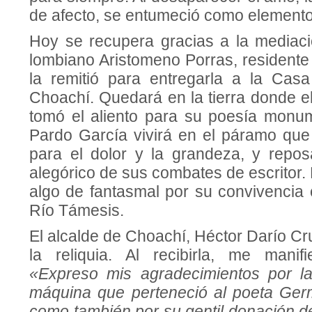
de afecto, se entu­meció como elemento 
Hoy se recupera gracias a la mediació
lombiano Aristomeno Porras, resi­dent
la remitió para entregarla a la Cas
Choachí. Quedará en la tierra donde e
tomó el aliento para su poesía monu­m
Pardo García vivirá en el páramo que 
para el do­lor y la grandeza, y repos
alegó­rico de sus combates de escri­tor
algo de fantasmal por su conviven­cia
Río Támesis.
El alcalde de Choachí, Héctor Darío Cru
la reliquia. Al recibir­la, me manifi
«Expreso mis agradecimientos por la
máqui­na que perteneció al poeta Ge
como también por su gentil dona­ción de