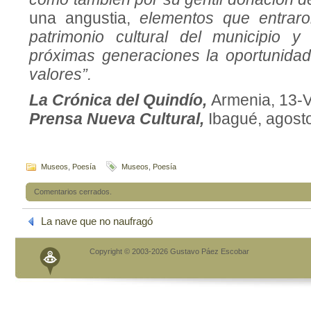
una angustia,
elementos que en­traro
patrimo­nio cultural del municipio 
próximas ge­neraciones la oportunida
valores”.
La Crónica del Quindío,
Armenia, 13-V
Prensa Nueva Cultural,
Ibagué, agost
Museos
,
Poesía
Museos
,
Poesía
Comentarios cerrados.
La nave que no naufragó
Copyright © 2003-2026 Gustavo Páez Escobar