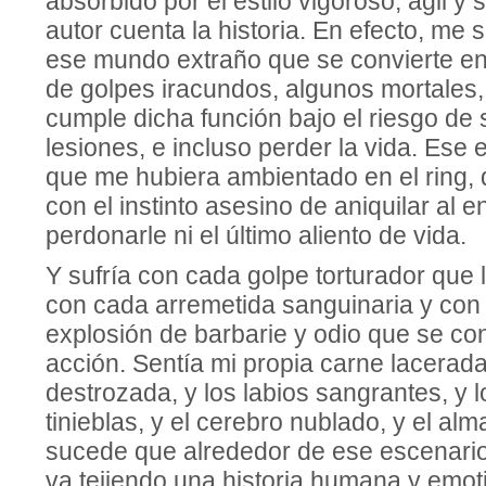
absorbido por el estilo vigoroso, ágil y 
autor cuenta la historia. En efecto, me 
ese mundo extraño que se convierte en
de golpes iracundos, algunos mortales
cumple dicha función bajo el riesgo de s
lesiones, e incluso perder la vida. Ese 
que me hubiera ambientado en el ring,
con el instinto asesino de aniquilar al 
perdonarle ni el último aliento de vida.
Y sufría con cada golpe torturador que l
con cada arremetida sanguinaria y con
explosión de barbarie y odio que se co
acción. Sentía mi propia carne lacerada
destrozada, y los labios sangrantes, y l
tinieblas, y el cerebro nublado, y el a
sucede que alrededor de ese escenario 
va tejiendo una historia humana y emoti