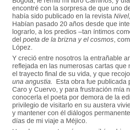
Bogotá, le remití mi libro
Caminos,
y dí
encontré con la sorpresa de que uno de
había sido publicado en la revista
Nivel
Habían pasado 20 años desde que intent
lograrlo, a los predios –tan íntimos co
del
poeta de la brizna y el cosmos
, com
López.
Y creció entre nosotros la entrañable a
reflejada en las numerosas cartas que
el trayecto final de su vida, y que recoj
una angustia.
Esta obra fue publicada p
Caro y Cuervo, y para frustración mía 
conocerla el poeta por demora de la edit
privilegio de visitarlo en su austera v
y mantener con él diálogos permanente
días de mi viaje a Méjico.