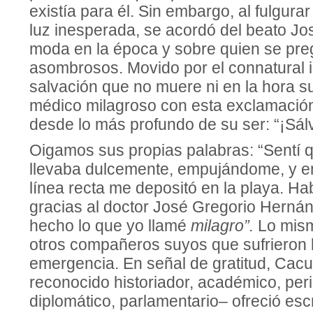
existía para él. Sin embargo, al fulgura
luz inesperada, se acordó del beato Jo
moda en la época y sobre quien se pr
asombrosos. Movido por el connatural i
salvación que no muere ni en la hora s
médico milagroso con esta exclamación
desde lo más profundo de su ser: “¡Sálv
Oigamos sus propias palabras: “Sentí 
llevaba dulcemente, empujándome, y e
línea recta me depositó en la playa. Ha
gracias al doctor José Gregorio Herná
hecho lo que yo llamé
milagro”.
Lo mis
otros compañeros suyos que sufrieron
emergencia. En señal de gratitud, Cac
reconocido historiador, académico, peri
diplomático, parlamentario– ofreció escri