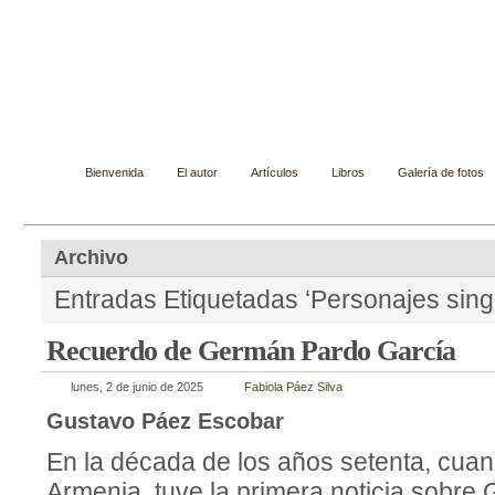
Gustavo Páez Escobar
Novelista, ensayista, cuentista y biógrafo
Bienvenida
El autor
Artículos
Libros
Galería de fotos
Archivo
Entradas Etiquetadas ‘Personajes sing
Recuerdo de Germán Pardo García
lunes, 2 de junio de 2025
Fabiola Páez Silva
Gustavo Páez Escobar
En la década de los años setenta, cuan
Armenia, tuve la primera noticia sobr