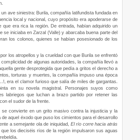
n.
un ave siniestra: Burila, compañía latifundista fundada en
uencia local y nacional, cuyo propósito era apoderarse de
 que era rica la región. De entrada, habían adquirido un
e se iniciaba en Zarzal (Valle) y abarcaba buena parte del
ran los colonos, quienes se habían posesionado de los
or los atropellos y la crueldad con que Burila se enfrentó
a complicidad de algunas autoridades, la compañía llevó a
aquella gente desprotegida que pedía a gritos el derecho a
entos, torturas y muertes, la compañía impuso una época
a…!, era el clamor furioso que salía de miles de gargantas.
nta en su novela magistral. Personajes suyos como
s labriegos que luchan a brazo partido por retener las
on el sudor de la frente.
 se convierte en un grito masivo contra la injusticia y la
a de aquel éxodo que puso los cimientos para el desarrollo
rente a semejante ola de iniquidad,
El río corre hacia atrás
 que los dieciséis ríos de la región impulsaron sus aguas
rebeldía.