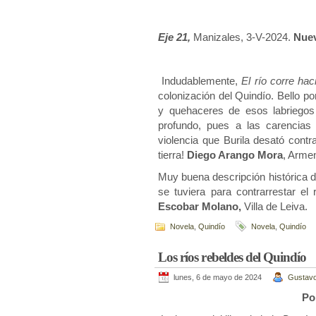
Eje 21,
Manizales, 3-V-2024.
Nuev
Indudablemente,
El río corre hac
colonización del Quindío. Bello p
y quehaceres de esos labriegos
profundo, pues a las carencias
violencia que Burila desató contr
tierra!
Diego Arango Mora
, Armen
Muy buena descripción histórica de
se tuviera para contrarrestar el
Escobar Molano,
Villa de Leiva.
Novela
,
Quindío
Novela
,
Quindío
Los ríos rebeldes del Quindío
lunes, 6 de mayo de 2024
Gustavo
Po