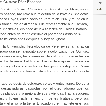
r: Gustavo Páez Escobar
31
l río Arma hasta el Quindío,
de Diego Arango Mora, sobre
« Jun
o pasado, me llevó a la relectura de la novela
El río corre
aena Hoyos, quien nació en Pereira en 1907 y murió en la
 transcurrió en Armenia. Fue representante a la Cámara,
de Manizales, diputado de la Asamblea de Caldas, notario
 Poco antes de morir, escribió el poemario
Otoño de tu
rse muchos años después, y hoy se ignora.
 la Universidad Tecnológica de Pereira– es la narración
dora que se ha escrito sobre la colonización del Quindío.
e dramatismo, las corrientes de colonos procedentes de
zar los terrenos baldíos en busca de mejores medios de
ecológica y el oro escondido en las guacas indígenas. Como
an ellos quienes iban a cultivarlas para buscar el sustento
mayores dosis de esfuerzo, coraje y entusiasmo. De sol a
 desgarraduras causadas por el duro laboreo que los
sus plantíos y la mejora de sus viviendas. Había sudores,
as, y lluvias inclementes, y muertes brutales, pero sus
ta y el amor a la tierra. El azadón y el machete eran sus