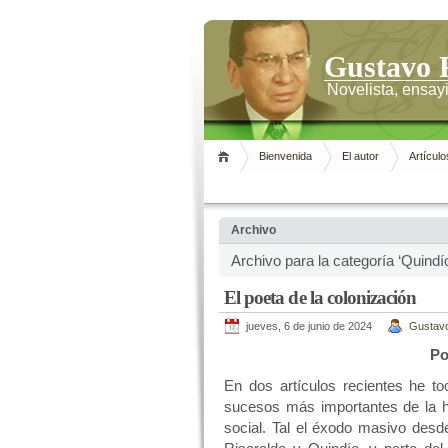
Gustavo 
Novelista, ensayi
Bienvenida
El autor
Artículo
Archivo
Archivo para la categoría ‘Quindí
El poeta de la colonización
jueves, 6 de junio de 2024
Gustav
Po
En dos artículos recientes he to
sucesos más importantes de la h
social. Tal el éxodo masivo desd