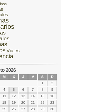
inos
as
ales
mas
rarios
as
ales
mas
ios
Viajes
lencia
to 2026
M
X
J
V
S
D
1
2
4
5
6
7
8
9
11
12
13
14
15
16
18
19
20
21
22
23
25
26
27
28
29
30