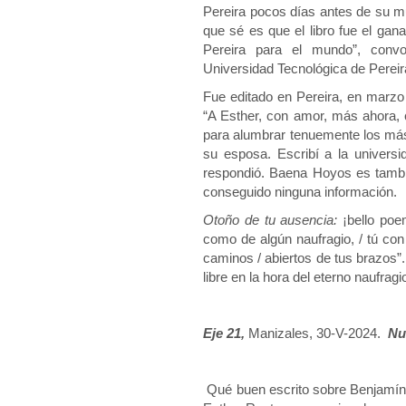
Pereira pocos días antes de su mu
que sé es que el libro fue el gan
Pereira para el mundo”, conv
Universidad Tecnológica de Pereir
Fue editado en Pereira, en marzo 
“A Esther, con amor, más ahora, 
para alumbrar tenuemente los más
su esposa. Escribí a la univer
respondió. Baena Hoyos es tambié
conseguido ninguna información.
Otoño de tu ausencia:
¡bello poe
como de algún naufragio, / tú con
caminos / abiertos de tus brazos”
libre en la hora del eterno naufrag
Eje 21,
Manizales, 30-V-2024.
Nu
Qué buen escrito sobre Benjamí