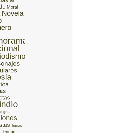
das al
do
Moral
Novela
s
o
ero
norama
ional
iodismo
sonajes
ulares
sía
tica
as
ctas
indío
ndígena
iones
stas
Temas
Temas
s