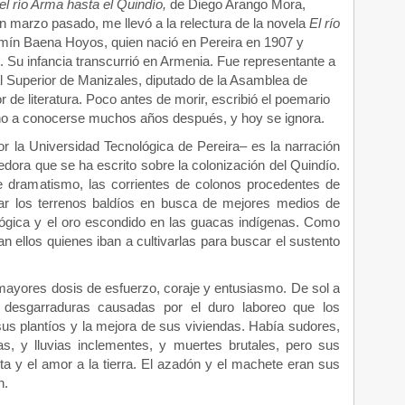
l río Arma hasta el Quindío,
de Diego Arango Mora,
n marzo pasado, me llevó a la relectura de la novela
El río
mín Baena Hoyos, quien nació en Pereira en 1907 y
 Su infancia transcurrió en Armenia. Fue representante a
l Superior de Manizales, diputado de la Asamblea de
r de literatura. Poco antes de morir, escribió el poemario
no a conocerse muchos años después, y hoy se ignora.
 la Universidad Tecnológica de Pereira– es la narración
dora que se ha escrito sobre la colonización del Quindío.
e dramatismo, las corrientes de colonos procedentes de
zar los terrenos baldíos en busca de mejores medios de
ecológica y el oro escondido en las guacas indígenas. Como
an ellos quienes iban a cultivarlas para buscar el sustento
mayores dosis de esfuerzo, coraje y entusiasmo. De sol a
 desgarraduras causadas por el duro laboreo que los
sus plantíos y la mejora de sus viviendas. Había sudores,
as, y lluvias inclementes, y muertes brutales, pero sus
ta y el amor a la tierra. El azadón y el machete eran sus
n.