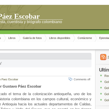
Páez Escobar
sta, cuentista y biógrafo colombiano
s
Libros
Galería de fotos
Libros disponibles
Contácteme
Epistola
o’
Ulti
Rec
o Paez Escobar
Comments off
Gol
r Gustavo Páez Escobar
Gol
cado el tema de la colonización antioqueña, uno de los
Gol
istoria colombiana en los campos cultural, económico y
Gol
e Antioquia hacia los actuales departamentos de Caldas,