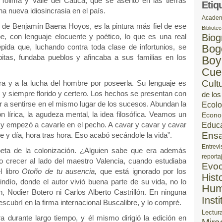
 Tolima y Valle del Cauca, que se asentó en las tierras
Etiq
a nueva idiosincrasia en el país.
Academ
,
de Benjamín Baena Hoyos, es la pintura más fiel de ese
Bibliote
be, con lenguaje elocuente y poético, lo que es una real
Biog
épida que, luchando contra toda clase de infortunios, se
Bog
itas, fundaba pueblos y afincaba a sus familias en los
Boy
Cue
Cult
rra y a la lucha del hombre por poseerla. Su lenguaje es
 y siempre florido y certero. Los hechos se presentan con
de los
tor a sentirse en el mismo lugar de los sucesos. Abundan la
Ecolo
n lírica, la agudeza mental, la idea filosófica. Veamos un
Econo
 y empezó a cavarle en el pecho. A cavar y cavar y cavar
Educ
Ens
he y día, hora tras hora. Eso acabó secándole la vida”.
Entrevi
ta de la colonización. ¿Alguien sabe que era además
reporta
o crecer al lado del maestro Valencia, cuando estudiaba
Evoc
l libro
Otoño de tu ausencia,
que está ignorado por los
Hist
uindío, donde el autor vivió buena parte de su vida, no lo
Hum
Nodier Botero ni Carlos Alberto Castrillón. En ninguna
Inst
escubrí en la firma internacional Buscalibre, y lo compré.
Lectur
a durante largo tiempo, y él mismo dirigió la edición en