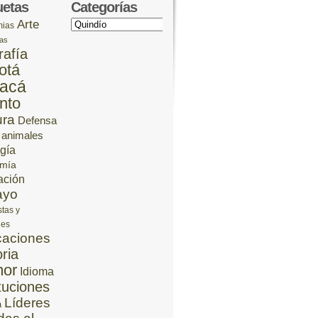
uetas
Categorías
Arte
Categorías
ias
cas
rafía
otá
acá
nto
ura
Defensa
 animales
gía
mía
ación
ayo
stas y
jes
aciones
oria
or
Idioma
ituciones
Líderes
a