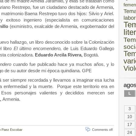
a de mi madre Amelia Jaramillo, y ellas se trataban como
femen
riano Restrepo, fue un ciudadano destacado de Armenia,
Tem
l matrimonio Baena Restrepo tuvo dos hijos: Silvio y Ariel.
labor
y exitoso ingeniero (especialista en comunicaciones
Te
millo
(exministro, exalcalde de Armenia, exgobernador del
lite
Tem
nuevo hallazgo, un libro desconocido sobre la Colonización
soci
l libro
El último encomendero,
de Luis Eduardo Gallego
Te
esta colonizadora.
Eduardo Arcila Rivera,
Bogotá.
var
endero
cuando fue publicado hace ya muchos años, y lo
Vio
o de su autor desde mi época quindiana. GPE
 ser siempre recordada y llevarnos a imaginar esa lucha
agos
la enfermedad y la muerte. Porque este territorio era en
 Esos personajes valientes y decididos merecen ser
L
o,
Armenia.
3
10
17
 Paez Escobar
Comments off
24