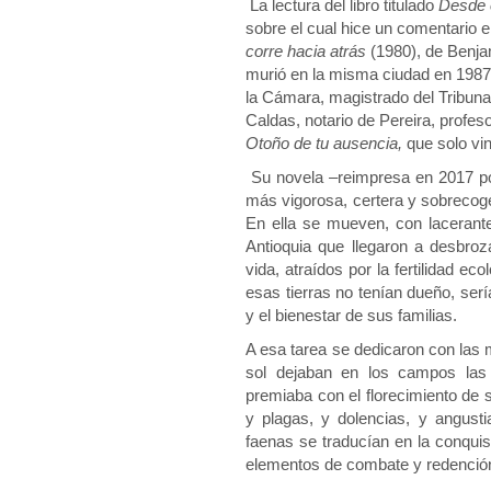
La lectura del libro titulado
Desde e
sobre el cual hice un comentario e
corre hacia atrás
(1980), de Benja
murió en la misma ciudad en 1987.
la Cámara, magistrado del Tribuna
Caldas, notario de Pereira, profeso
Otoño de tu ausencia,
que solo vi
Su novela –reimpresa en 2017 por
más vigorosa, certera y sobrecoge
En ella se mueven, con lacerant
Antioquia que llegaron a desbro
vida, atraídos por la fertilidad 
esas tierras no tenían dueño, serí
y el bienestar de sus familias.
A esa tarea se dedicaron con las 
sol dejaban en los campos las
premiaba con el florecimiento de 
y plagas, y dolencias, y angusti
faenas se traducían en la conquis
elementos de combate y redenció