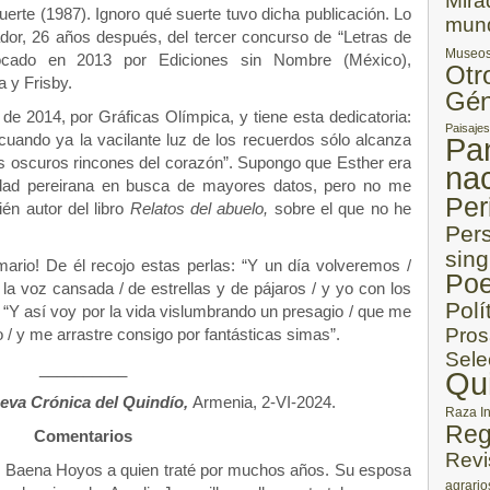
Mira
erte (1987). Ignoro qué suerte tuvo dicha publicación. Lo
mun
ador, 26 años después, del tercer concurso de “Letras de
Museo
ocado en 2013 por Ediciones sin Nombre (México),
Otr
a y Frisby.
Gén
de 2014, por Gráficas Olímpica, y tiene esta dedicatoria:
Paisajes
cuando ya la vacilante luz de los recuerdos sólo alcanza
Pa
 oscuros rincones del corazón”. Supongo que Esther era
nac
sidad pereirana en busca de mayores datos, pero no me
Per
n autor del libro
Relatos del abuelo,
sobre el que no he
Per
sing
mario! De él recojo estas perlas: “Y un día volveremos /
Poe
 la voz cansada / de estrellas y de pájaros / y yo con los
Polí
. “Y así voy por la vida vislumbrando un presagio / que me
Pros
io / y me arrastre consigo por fantásticas simas”.
Sele
__________
Qu
eva Crónica del Quindío,
Armenia, 2-VI-2024.
Raza I
Reg
Comentarios
Revi
n Baena Hoyos a quien traté por muchos años. Su esposa
agrario