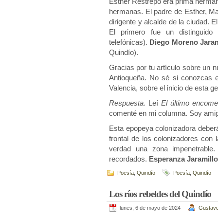
Esther Restrepo era prima herman
hermanas. El padre de Esther, Ma
dirigente y alcalde de la ciudad. E
El primero fue un distinguido 
telefónicas).
Diego Moreno Jara
Quindío).
Gracias por tu artículo sobre un 
Antioqueña. No sé si conozcas e
Valencia, sobre el inicio de esta g
Respuesta.
Leí
El último encom
comenté en mi columna. Soy amig
Esta epopeya colonizadora deberá
frontal de los colonizadores con 
verdad una zona impenetrable.
recordados.
Esperanza Jaramill
Poesía
,
Quindío
Poesía
,
Quindío
Los ríos rebeldes del Quindío
lunes, 6 de mayo de 2024
Gustavo