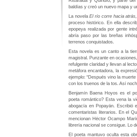
Risaralda y Quindío, y parte del
baldías y creó un nuevo mapa y un
La novela
El río corre hacia atrás
proceso histórico. En ella descri
epopeya realizada por gente intr
abría paso por las breñas inhósp
terrenos conquistados.
Esta novela es un canto a la tie
magistral. Punzante en ocasiones,
refulgente claridad y llevan al lec
metáfora encantadora, la expresió
ejemplo: “Después vino la muerte
con los truenos de la tos. Así noc
Benjamín Baena Hoyos es el poe
poeta romántico? Esta vena la vi
abogacía en Popayán. Escribió e
comentaristas literarios. En el Q
mencionan Héctor Ocampo Marín, 
librería nacional se consigue. Lo d
El poeta mantuvo oculta esta obr