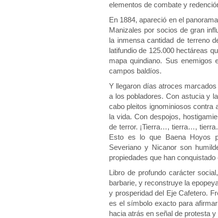
elementos de combate y redenció
En 1884, apareció en el panorama 
Manizales por socios de gran infl
la inmensa cantidad de terreno de
latifundio de 125.000 hectáreas qu
mapa quindiano. Sus enemigos e
campos baldíos.
Y llegaron días atroces marcados p
a los pobladores. Con astucia y l
cabo pleitos ignominiosos contra 
la vida. Con despojos, hostigami
de terror. ¡Tierra…, tierra…, tierr
Esto es lo que Baena Hoyos pi
Severiano y Nicanor son humilde
propiedades que han conquistado c
Libro de profundo carácter social,
barbarie, y reconstruye la epopey
y prosperidad del Eje Cafetero. F
es el símbolo exacto para afirmar
hacia atrás en señal de protesta y 