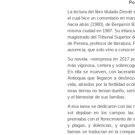
Po
La lectura del libro titulado
Desde e
el cual hice un comentario en marz
hacia atrás
(1980), de Benjamín B
misma ciudad en 1987. Su infancia
magistrado del Tribunal Superior 
de Pereira, profesor de literatura.
ausencia,
que solo vino a conoce
Su novela –reimpresa en 2017 por
más vigorosa, certera y sobrecoge
En ella se mueven, con lacerant
Antioquia que llegaron a desbro
vida, atraídos por la fertilidad 
esas tierras no tenían dueño, serí
y el bienestar de sus familias.
A esa tarea se dedicaron con las 
sol dejaban en los campos las
premiaba con el florecimiento de 
y plagas, y dolencias, y angusti
faenas se traducían en la conquis