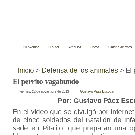
Gustavo Páez Escobar
Novelista, ensayista, cuentista y biógrafo
Bienvenida
El autor
Artículos
Libros
Galería de fotos
Inicio
>
Defensa de los animales
> El 
El perrito vagabundo
viernes, 22 de noviembre de 2013
Gustavo Paez Escobar
Por: Gustavo Páez Esc
En el video que se divulgó por interne
de cinco soldados del Batallón de Inf
sede en Pitalito, que preparan una op