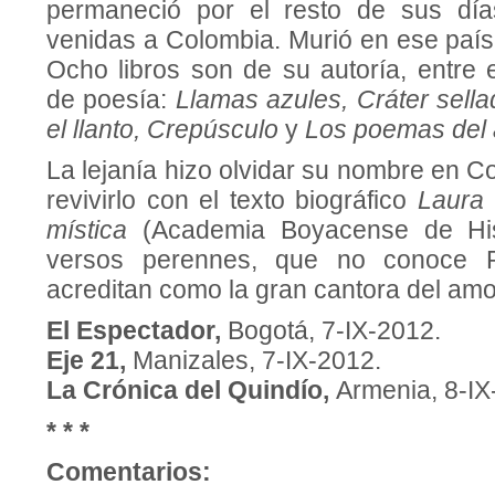
permaneció por el resto de sus día
venidas a Colombia. Murió en ese paí
Ocho libros son de su autoría, entre e
de poesía:
Llamas azules, Cráter sell
el llanto,
Crepúsculo
y
Los poemas del
La lejanía hizo olvidar su nombre en 
revivirlo con el texto biográfico
Laura 
mística
(Academia Boyacense de His
versos perennes, que no conoce P
acreditan como la gran cantora del amo
El Espectador,
Bogotá, 7-IX-2012.
Eje 21,
Manizales, 7-IX-2012.
La Crónica del Quindío,
Armenia, 8-IX
* * *
Comentarios: