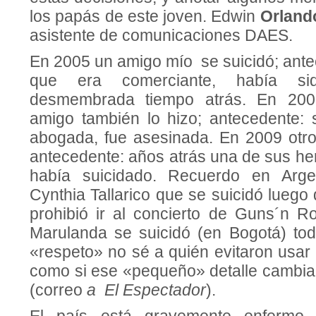
los papás de este joven. Edwin
Orland
asistente de comunicaciones DAES.
En 2005 un amigo mío se suicidó; ant
que era comerciante, había si
desmembrada tiempo atrás. En 20
amigo también lo hizo; antecedente:
abogada, fue asesinada. En 2009 otr
antecedente: años atrás una de sus h
había suicidado. Recuerdo en Arge
Cynthia Tallarico que se suicidó luego
prohibió ir al concierto de Guns´n 
Marulanda se suicidó (en Bogotá) to
«respeto» no sé a quién evitaron usar l
como si ese «pequeño» detalle cambia
(correo
a El Espectador
).