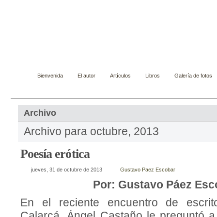
Gustavo Páez Escobar
Novelista, ensayista, cuentista y biógrafo
Bienvenida
El autor
Artículos
Libros
Galería de fotos
Archivo
Archivo para octubre, 2013
Poesía erótica
jueves, 31 de octubre de 2013
Gustavo Paez Escobar
Por: Gustavo Páez Esc
En el reciente encuentro de escrit
Calarcá, Ángel Castaño le preguntó 