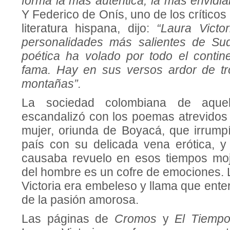
forma la más auténtica, la más envidia
Y Federico de Onís, uno de los críticos
literatura hispana, dijo:
“Laura Victo
personalidades más salientes de Su
poética ha volado por todo el contin
fama. Hay en sus versos ardor de tr
montañas”.
La sociedad colombiana de aquel
escandalizó con los poemas atrevidos 
mujer, oriunda de Boyacá, que irrumpí
país con su delicada vena erótica, 
causaba revuelo en esos tiempos moj
del hombre es un cofre de emociones. 
Victoria era embeleso y llama que enter
de la pasión amorosa.
Las páginas de
Cromos
y
El Tiemp