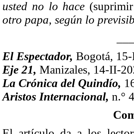
usted no lo hace
(suprimir
otro papa, según lo previsib
__
El Espectador,
Bogotá, 15-
Eje 21,
Manizales, 14-II-20
La Crónica del Quindío,
1
Aristos Internacional,
n.° 
Com
El artículo da a los lect