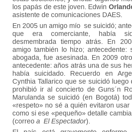
los papás de este joven. Edwin
Orland
asistente de comunicaciones DAES.
En 2005 un amigo mío se suicidó; ant
que era comerciante, había si
desmembrada tiempo atrás. En 20
amigo también lo hizo; antecedente:
abogada, fue asesinada. En 2009 otr
antecedente: años atrás una de sus h
había suicidado. Recuerdo en Arge
Cynthia Tallarico que se suicidó luego
prohibió ir al concierto de Guns´n 
Marulanda se suicidó (en Bogotá) to
«respeto» no sé a quién evitaron usar l
como si ese «pequeño» detalle cambia
(correo
a El Espectador
).