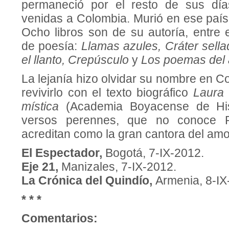
permaneció por el resto de sus día
venidas a Colombia. Murió en ese paí
Ocho libros son de su autoría, entre e
de poesía:
Llamas azules, Cráter sell
el llanto,
Crepúsculo
y
Los poemas del
La lejanía hizo olvidar su nombre en 
revivirlo con el texto biográfico
Laura 
mística
(Academia Boyacense de His
versos perennes, que no conoce P
acreditan como la gran cantora del amo
El Espectador,
Bogotá, 7-IX-2012.
Eje 21,
Manizales, 7-IX-2012.
La Crónica del Quindío,
Armenia, 8-IX
* * *
Comentarios: