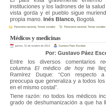
El país está gravemente enfermo 
instituciones y los ladrones de la salu
vista gorda y el pueblo sigue murien
propia mano.
Inés Blanco,
Bogotá.
Panorama nacional
,
Temas sociales
Panorama nacional
,
Temas sociales
Médicos y medicinas
jueves, 31 de octubre de 2013
Gustavo Paez Escobar
Por: Gustavo Páez Esc
Entre los diversos comentarios re
columna
El médico de hoy
me lle
Ramírez Duque: “Con respecto a 
preocupa que generaliza y a todos lo
en el mismo costal”.
Tiene razón: no todos los médicos in
grado de deshumanización a que ha l