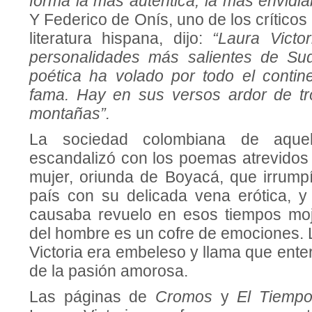
forma la más auténtica, la más envidia
Y Federico de Onís, uno de los críticos
literatura hispana, dijo:
“Laura Victo
personalidades más salientes de Su
poética ha volado por todo el contin
fama. Hay en sus versos ardor de tr
montañas”.
La sociedad colombiana de aquel
escandalizó con los poemas atrevidos 
mujer, oriunda de Boyacá, que irrumpí
país con su delicada vena erótica, 
causaba revuelo en esos tiempos moj
del hombre es un cofre de emociones. 
Victoria era embeleso y llama que enter
de la pasión amorosa.
Las páginas de
Cromos
y
El Tiemp