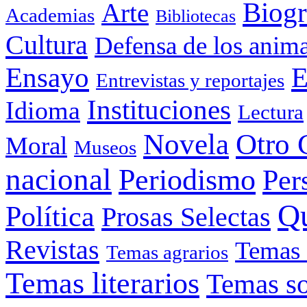
Biogr
Arte
Academias
Bibliotecas
Cultura
Defensa de los anima
Ensayo
E
Entrevistas y reportajes
Instituciones
Idioma
Lectura
Otro 
Novela
Moral
Museos
nacional
Periodismo
Per
Q
Política
Prosas Selectas
Revistas
Temas 
Temas agrarios
Temas literarios
Temas so