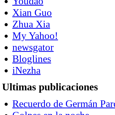
Youdao
Xian Guo
Zhua Xia
My Yahoo!
newsgator
Bloglines
iNezha
Ultimas publicaciones
Recuerdo de Germán Par