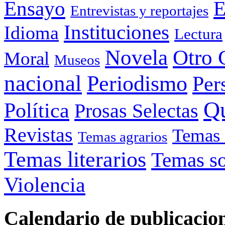
Ensayo
E
Entrevistas y reportajes
Instituciones
Idioma
Lectura
Otro 
Novela
Moral
Museos
nacional
Periodismo
Per
Q
Política
Prosas Selectas
Revistas
Temas 
Temas agrarios
Temas literarios
Temas so
Violencia
Calendario de publicacio