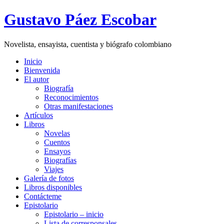
Gustavo Páez Escobar
Novelista, ensayista, cuentista y biógrafo colombiano
Inicio
Bienvenida
El autor
Biografía
Reconocimientos
Otras manifestaciones
Artículos
Libros
Novelas
Cuentos
Ensayos
Biografías
Viajes
Galería de fotos
Libros disponibles
Contácteme
Epistolario
Epistolario – inicio
Lista de corresponsales