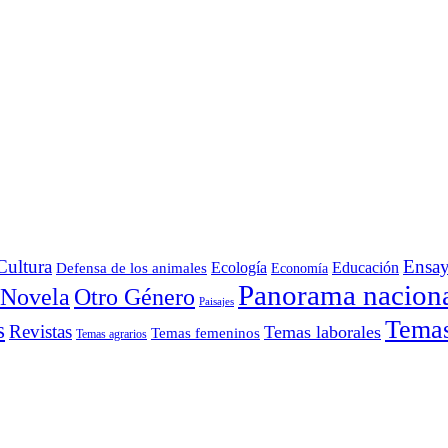
Cultura
Ensa
Defensa de los animales
Ecología
Educación
Economía
Panorama nacion
Otro Género
Novela
Paisajes
Temas 
s
Revistas
Temas laborales
Temas femeninos
Temas agrarios