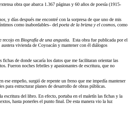
extensa obra que abarca 1.367 páginas y 60 años de poesía (1915-
nos,
y días después me encontré con la sorpresa de que uno de mis
n íntimos como inabordables– del
poeta de la brizna y el cosmos
, como
ue recojo en
Biografía de una angustia.
Esta obra fue publicada por el
 su austera vivienda de Coyoacán y mantener con él diálogos
ichas de donde sacaría los datos que me facilitaran orientar las
utos. Fueron noches febriles y apasionantes de escritura, que no
o en ese empeño, surgió de repente un freno que me impedía mantener
es para estructurar planes de desarrollo de obras públicas.
 escritura del libro. En efecto, portaba en el maletín las fichas y la
textos, hasta ponerles el punto final. De esta manera vio la luz