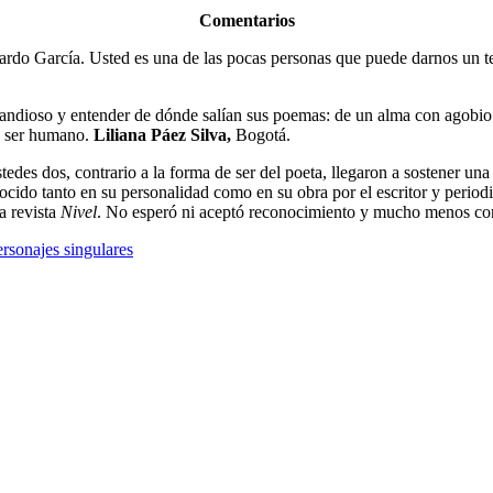
Comentarios
rdo García. Usted es una de las pocas personas que puede darnos un te
andioso y entender de dónde salían sus poemas: de un alma con agobio y
 y ser humano.
Liliana Páez Silva,
Bogotá.
edes dos, contrario a la forma de ser del poeta, llegaron a sostener un
ocido tanto en su personalidad como en su obra por el escritor y perio
a revista
Nivel
. No esperó ni aceptó reconocimiento y mucho menos c
rsonajes singulares