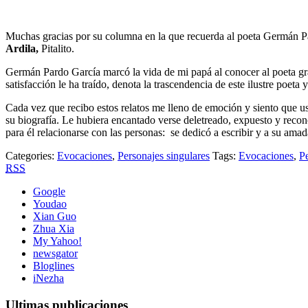
Muchas gracias por su columna en la que recuerda al poeta Germán Pa
Ardila,
Pitalito.
Germán Pardo García marcó la vida de mi papá al conocer al poeta gr
satisfacción le ha traído, denota la trascendencia de este ilustre poeta
Cada vez que recibo estos relatos me lleno de emoción y siento que ust
su biografía. Le hubiera encantado verse deletreado, expuesto y recon
para él relacionarse con las personas: se dedicó a escribir y a su amad
Categories:
Evocaciones
,
Personajes singulares
Tags:
Evocaciones
,
Pe
RSS
Google
Youdao
Xian Guo
Zhua Xia
My Yahoo!
newsgator
Bloglines
iNezha
Ultimas publicaciones