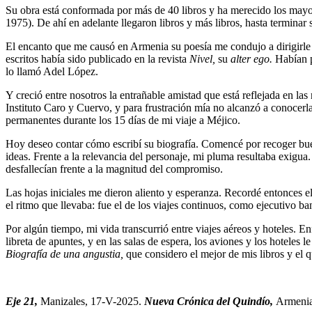
Su obra está conformada por más de 40 libros y ha merecido los mayore
1975). De ahí en adelante llegaron libros y más libros, hasta termina
El encanto que me causó en Armenia su poesía me condujo a dirigirle 
escritos había sido publicado en la revista
Nivel,
su
alter ego.
Habían p
lo llamó Adel López.
Y creció entre nosotros la entrañable amistad que está reflejada en la
Instituto Caro y Cuervo, y para frustración mía no alcanzó a conocerla
permanentes durante los 15 días de mi viaje a Méjico.
Hoy deseo contar cómo escribí su biografía. Comencé por recoger buena
ideas. Frente a la relevancia del personaje, mi pluma resultaba exigua
desfallecían frente a la magnitud del compromiso.
Las hojas iniciales me dieron aliento y esperanza. Recordé entonces 
el ritmo que llevaba: fue el de los viajes continuos, como ejecutivo ba
Por algún tiempo, mi vida transcurrió entre viajes aéreos y hoteles. Enf
libreta de apuntes, y en las salas de espera, los aviones y los hoteles 
Biografía de una angustia,
que considero el mejor de mis libros y el
Eje 21,
Manizales, 17-V-2025.
Nueva Crónica del Quindío,
Armenia