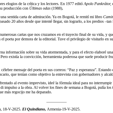
s elogios de la crítica y los lectores. En 1977 editó
Apolo Pankrátor,
r su producción con
Últimas odas
(1988),
una sentida carta de admiración. Ya en Bogotá, le remití mi libro
Cami
asado 20 años desde que intenté llegar, sin lograrlo, a los predios –ta
s numerosas cartas que nos cruzamos en el trayecto final de su vida, y q
 el poeta por demora de la editorial. Tuve el privilegio de visitarlo en
 información sobre su vida atormentada, y para el efecto elaboré unas f
. Pero existía la convicción, herramienta poderosa que suele producir fr
el célebre mensaje del poeta en sus correos: “Paz y esperanza”. Estand
ncario, que tenían como objetivo la entrevista con gobernadores y alcald
rentado al evento imprevisto, ideé la fórmula ideal para no interrumpir la
le di impulso a la obra. Al volver los fines de semana a Bogotá, pulía los 
 que más regocijo me ha deparado.
__________
, 18-V-2025.
El Quindiano,
Armenia-19-V-2025.