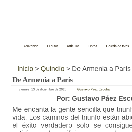
Gustavo Páez Escobar
Novelista, ensayista, cuentista y biógrafo
Bienvenida
El autor
Artículos
Libros
Galería de fotos
Inicio
>
Quindío
> De Armenia a París
De Armenia a París
viernes, 13 de diciembre de 2013
Gustavo Paez Escobar
Por: Gustavo Páez Esc
Me encanta la gente sencilla que triunf
vida. Los caminos del triunfo están abi
el éxito verdadero solo se consigu