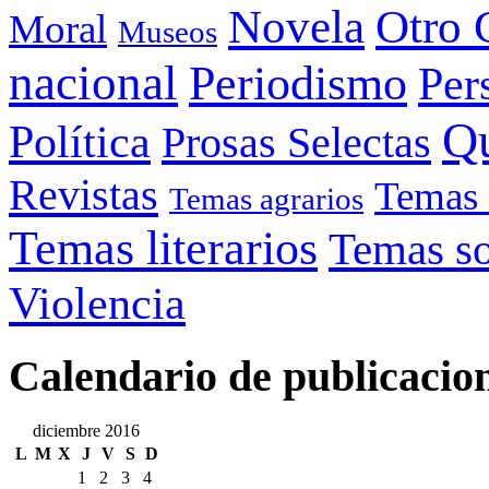
Otro 
Novela
Moral
Museos
nacional
Periodismo
Per
Q
Política
Prosas Selectas
Revistas
Temas 
Temas agrarios
Temas literarios
Temas so
Violencia
Calendario de publicacio
diciembre 2016
L
M
X
J
V
S
D
1
2
3
4