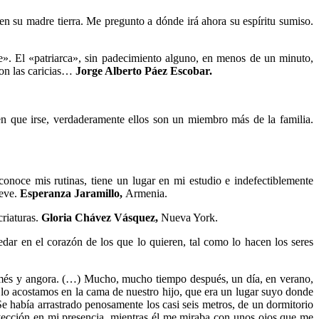
en su madre tierra. Me pregunto a dónde irá ahora su espíritu sumiso.
te». El «patriarca», sin padecimiento alguno, en menos de un minuto,
con las caricias…
Jorge Alberto Páez Escobar.
en que irse, verdaderamente ellos son un miembro más de la familia.
noce mis rutinas, tiene un lugar en mi estudio e indefectiblemente
leve.
Esperanza Jaramillo,
Armenia.
criaturas.
Gloria Chávez Vásquez,
Nueva York.
edar en el corazón de los que lo quieren, tal como lo hacen los seres
iamés y angora. (…) Mucho, mucho tiempo después, un día, en verano,
lo acostamos en la cama de nuestro hijo, que era un lugar suyo donde
Se había arrastrado penosamente los casi seis metros, de un dormitorio
inyección en mi presencia, mientras él me miraba con unos ojos que me