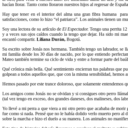
hacían llorar. Tanto como lloraron nuestros hijos al regresar de Españ
Hay que tener en el interior del alma una gran fibra humana para 
satisfacciones, como lo hizo “el patriarca”. Los animales tienen un
Soy una lectora de su artículo de
El Espectador.
Tengo una perrita 12 
y a veces sus ojos caídos cuando la tengo que dejar. Ha sido mi mae
encantó compartir.
Liliana Durán,
Bogotá.
Su escrito sobre Jonás nos hermana. También tengo un labrador, se l
mi familia desde los 30 días de nacido, por lo que entiendo perfect
Mateo también termine su ciclo de vida y entre a formar parte del baúl
Qué crónica más bella. Qué sentimiento encierran tus palabras que pues
golpean a todos aquellos que, que con la misma sensibilidad, hemos 
Hemos pasado por este trance doloroso, que solamente entendemos q
Los amigos como Jonás no se olvidan y si consigues otro perro llámalo
(tal vez tengo en exceso, dos grandes daneses, dos malineses, dos labr
Yo llevé a mi perra a que viera a mi otro perro que acababa de morir go
fue como si nada. Pensé que no le había dolido verlo muerto pero al día
sobre la marcha e hizo el duelo a su manera. Los animales no manifi