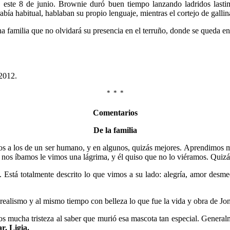
, este 8 de junio. Brownie duró buen tiempo lanzando ladridos lastim
a habitual, hablaban su propio lenguaje, mientras el cortejo de gallinas
a familia que no olvidará su presencia en el terruño, donde se queda en
 2012.
* * *
Comentarios
De la familia
s a los de un ser humano, y en algunos, quizás mejores. Aprendimos mu
o nos íbamos le vimos una lágrima, y él quiso que no lo viéramos. Quizá
stá totalmente descrito lo que vimos a su lado: alegría, amor desmed
 realismo y al mismo tiempo con belleza lo que fue la vida y obra de Jo
mucha tristeza al saber que murió esa mascota tan especial. Generalme
r, Ligia.