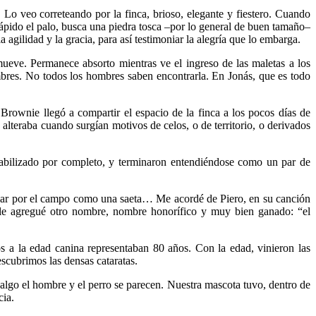
 Lo veo correteando por la finca, brioso, elegante y fiestero. Cuando
rápido el palo, busca una piedra tosca –por lo general de buen tamaño–
 agilidad y la gracia, para así testimoniar la alegría que lo embarga.
mueve. Permanece absorto mientras ve el ingreso de las maletas a los
ombres. No todos los hombres saben encontrarla. En Jonás, que es todo
rownie llegó a compartir el espacio de la finca a los pocos días de
alteraba cuando surgían motivos de celos, o de territorio, o derivados
ciabilizado por completo, y terminaron entendiéndose como un par de
volar por el campo como una saeta… Me acordé de Piero, en su canción
 le agregué otro nombre, nombre honorífico y muy bien ganado: “el
s a la edad canina representaban 80 años. Con la edad, vinieron las
escubrimos las densas cataratas.
algo el hombre y el perro se parecen. Nuestra mascota tuvo, dentro de
cia.