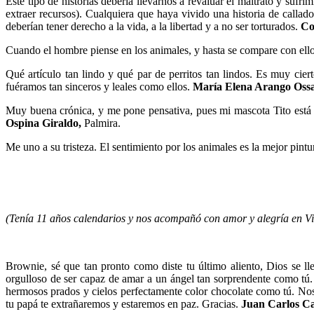
Este tipo de historias debería llevarnos a revaluar el maltrato y su
extraer recursos). Cualquiera que haya vivido una historia de calla
deberían tener derecho a la vida, a la libertad y a no ser torturados.
Co
Cuando el hombre piense en los animales, y hasta se compare con el
Qué artículo tan lindo y qué par de perritos tan lindos. Es muy cie
fuéramos tan sinceros y leales como ellos.
María Elena Arango Oss
Muy buena crónica, y me pone pensativa, pues mi mascota Tito está
Ospina Giraldo,
Palmira.
Me uno a su tristeza. El sentimiento por los animales es la mejor pin
(Tenía 11 años calendarios y nos acompañó con amor y alegría en Villa
Brownie, sé que tan pronto como diste tu último aliento, Dios se ll
orgulloso de ser capaz de amar a un ángel tan sorprendente como tú. 
hermosos prados y cielos perfectamente color chocolate como tú. Nos 
tu papá te extrañaremos y estaremos en paz. Gracias.
Juan Carlos C