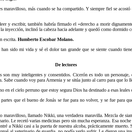
s maravilloso, más cuando se ha compartido. Y siempre fiel se acostó 
 leer y escribir, también habría firmado el «derecho a morir dignamen
e la inyección, inclinó la cabeza hacia adelante y quedó como dormido 
n escrita.
Humberto Escobar Molano.
 han sido mi vida y sé el dolor tan grande que se siente cuando tien
De lectores
on muy inteligentes y consentidos. Cicerón es todo un personaje, co
a. Sabe cuando voy para Armenia y se sitúa junto al carro para que lo l
o en el cielo perruno que estoy segura Dios ha destinado a esas leales 
 partes que el bueno de Jonás se fue para no volver, y se fue para qu
ato maravilloso, llamado Nikki, una verdadera maravilla. Mezcla de s
nario. Le recetó varias medicinas pero sin mucha esperanza. Esa noche 
ntré a Nikki casi a la puerta de nuestra alcoba, prácticamente muerto. 
largué al veterinario de guardia, no podía verlo sufrir. Le dieron una 