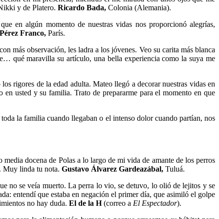
Nikki y de Platero.
Ricardo Bada,
Colonia (Alemania).
r que en algún momento de nuestras vidas nos proporcionó alegrías,
Pérez Franco,
París.
on más observación, les ladra a los jóvenes. Veo su carita más blanca
le… qué maravilla su artículo, una bella experiencia como la suya me
s rigores de la edad adulta. Mateo llegó a decorar nuestras vidas en
do en usted y su familia. Trato de prepararme para el momento en que
 toda la familia cuando llegaban o el intenso dolor cuando partían, nos
do media docena de Polas a lo largo de mi vida de amante de los perros
s. Muy linda tu nota.
Gustavo Álvarez Gardeazábal,
Tuluá.
e no se veía muerto. La perra lo vio, se detuvo, lo olió de lejitos y se
nada: entendí que estaba en negación el primer día, que asimiló el golpe
timientos no hay duda.
El de la H
(correo a
El Espectador
).