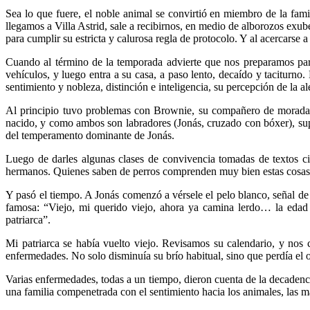
Sea lo que fuere, el noble animal se convirtió en miembro de la fami
llegamos a Villa Astrid, sale a recibirnos, en medio de alborozos exu
para cumplir su estricta y calurosa regla de protocolo. Y al acercarse 
Cuando al término de la temporada advierte que nos preparamos para 
vehículos, y luego entra a su casa, a paso lento, decaído y taciturn
sentimiento y nobleza, distinción e inteligencia, su percepción de la 
Al principio tuvo problemas con Brownie, su compañero de morada, a
nacido, y como ambos son labradores (Jonás, cruzado con bóxer), supus
del temperamento dominante de Jonás.
Luego de darles algunas clases de convivencia tomadas de textos ci
hermanos. Quienes saben de perros comprenden muy bien estas cosas
Y pasó el tiempo. A Jonás comenzó a vérsele el pelo blanco, señal d
famosa: “Viejo, mi querido viejo, ahora ya camina lerdo… la edad
patriarca”.
Mi patriarca se había vuelto viejo. Revisamos su calendario, y nos
enfermedades. No solo disminuía su brío habitual, sino que perdía el oí
Varias enfermedades, todas a un tiempo, dieron cuenta de la decadenc
una familia compenetrada con el sentimiento hacia los animales, las ma