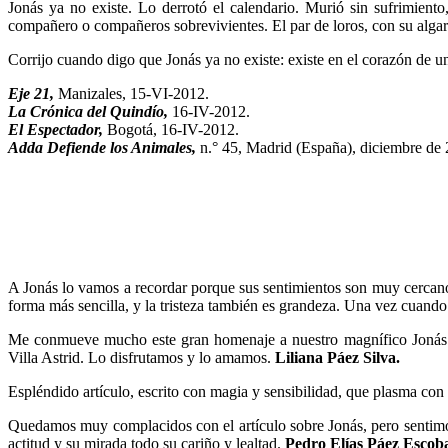
Jonás ya no existe. Lo derrotó el calendario. Murió sin sufrimiento
compañero o compañeros sobrevivientes. El par de loros, con su algarabí
Corrijo cuando digo que Jonás ya no existe: existe en el corazón de un
Eje 21,
Manizales, 15-VI-2012.
La Crónica del Quindío,
16-IV-2012.
El Espectador,
Bogotá, 16-IV-2012.
Adda Defiende los Animales,
n.° 45, Madrid (España), diciembre de
A Jonás lo vamos a recordar porque sus sentimientos son muy cercano
forma más sencilla, y la tristeza también es grandeza. Una vez cuand
Me conmueve mucho este gran homenaje a nuestro magnífico Jonás. E
Villa Astrid. Lo disfrutamos y lo amamos.
Liliana Páez Silva.
Espléndido artículo, escrito con magia y sensibilidad, que plasma con
Quedamos muy complacidos con el artículo sobre Jonás, pero sentimos 
actitud y su mirada todo su cariño y lealtad.
Pedro Elías Páez Escoba