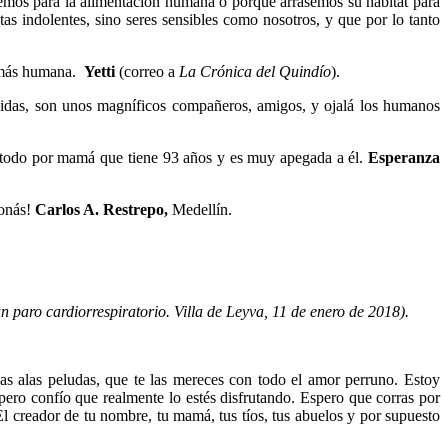
atemos para la alimentación humana o porque arrasemos su hábitat para
s indolentes, sino seres sensibles como nosotros, y que por lo tanto
a más humana.
Y
etti
(correo a
La Crónica del Quindío
).
s vidas, son unos magníficos compañeros, amigos, y ojalá los humanos
 todo por mamá que tiene 93 años y es muy apegada a él.
Esperanza
Jonás!
Carlos A. Restrepo,
Medellín.
n paro cardiorrespiratorio. Villa de Leyva, 11 de enero de 2018).
ñas alas peludas, que te las mereces con todo el amor perruno. Estoy
pero confío que realmente lo estés disfrutando. Espero que corras por
l creador de tu nombre, tu mamá, tus tíos, tus abuelos y por supuesto