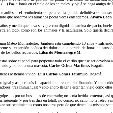
a (…) Paz a Jonás en el cielo de los animales, y ojalá se haga amigo de 
manifestar el sentimiento de pena en la partida definitiva de un se
 mundo que nosotros los humanos pocas veces entendemos.
Álvaro León 
años y medio que lleva su vejez con dignidad, camina despacio, huele c
stra en todo, como son los animales y la naturaleza. Solo quería decir
lama Mateo Montealegre, también está cumpliendo 13 años y sufriendo lo
amente su expresión poética del dolor que la partida de Jonás ha causa
 de los bellos recuerdos
. Libardo Montealegre M.
tas sobre el papel para perpetuar todo el cariño que ese ser devolvía a
amado y llorado a una mascota.
Carlos Ochoa Martínez,
Bogotá.
uienes lo hemos vivido.
Luis Carlos Gómez Jaramillo,
Bogotá.
 igual y así perderás la capacidad de recordarlos llorando. Yo he teni
adores, tres chihuahuas) y solo añoro llegar a estar tan viejo como ello
lpeado por un bus antes de enterrarlo; no tenía heridas externas, así qu
 siguiente (y por tres días en total), no comió, no salió, no le ladró a 
estan sus sentimientos como nosotros pero de que tienen los mismos sen