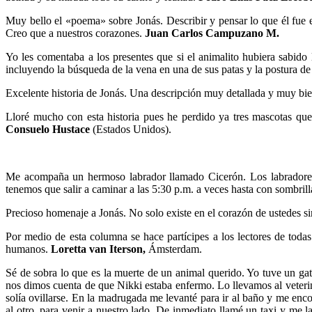
Muy bello el «poema» sobre Jonás. Describir y pensar lo que él fue e
Creo que a nuestros corazones.
Juan Carlos Campuzano M.
Yo les comentaba a los presentes que si el animalito hubiera sabido
incluyendo la búsqueda de la vena en una de sus patas y la postura d
Excelente historia de Jonás. Una descripción muy detallada y muy bie
Lloré mucho con esta historia pues he perdido ya tres mascotas que
Consuelo Hustace
(Estados Unidos).
Me acompaña un hermoso labrador llamado Cicerón. Los labradores s
tenemos que salir a caminar a las 5:30 p.m. a veces hasta con sombrill
Precioso homenaje a Jonás. No solo existe en el corazón de ustedes sin
Por medio de esta columna se hace partícipes a los lectores de todas
humanos.
Loretta van Iterson,
Ámsterdam.
Sé de sobra lo que es la muerte de un animal querido. Yo tuve un g
nos dimos cuenta de que Nikki estaba enfermo. Lo llevamos al veteri
solía ovillarse. En la madrugada me levanté para ir al baño y me enco
al otro, para venir a nuestro lado. De inmediato llamé un taxi y me 