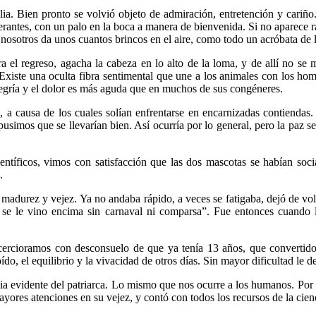
lia. Bien pronto se volvió objeto de admiración, entretención y cariño.
berantes, con un palo en la boca a manera de bienvenida. Si no aparece 
a nosotros da unos cuantos brincos en el aire, como todo un acróbata de la
el regreso, agacha la cabeza en lo alto de la loma, y de allí no se 
o. Existe una oculta fibra sentimental que une a los animales con los h
alegría y el dolor es más aguda que en muchos de sus congéneres.
 causa de los cuales solían enfrentarse en encarnizadas contiendas. B
imos que se llevarían bien. Así ocurría por lo general, pero la paz se 
entíficos, vimos con satisfacción que las dos mascotas se habían so
.
e madurez y vejez. Ya no andaba rápido, a veces se fatigaba, dejó de 
 se le vino encima sin carnaval ni comparsa”. Fue entonces cuando
 cercioramos con desconsuelo de que ya tenía 13 años, que convertido
do, el equilibrio y la vivacidad de otros días. Sin mayor dificultad le d
ia evidente del patriarca. Lo mismo que nos ocurre a los humanos. Por 
yores atenciones en su vejez, y contó con todos los recursos de la cien