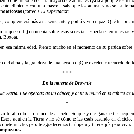
frimiento que imponemos a la mayoría de animales (ya sea porque los m
do entendimiento con una mascota sabe que los animales no son autómata
ndoricosas
(correo a
El Espectador
).
los, comprenderá más a su semejante y podrá vivir en paz. Qué histori
rto lo que su hija comenta sobre esos seres tan especiales en nuestra
a,
Bogotá.
 en esa misma edad. Pienso mucho en el momento de su partida sobre
tura del alma y la grandeza de una persona. ¡Qué excelente recuerdo de 
* * *
En la muerte de Brownie
 Astrid. Fue operado de un cáncer, y al final murió en la clínica de u
*
evó tu alma bella e inocente al cielo. Sé que ya te ganaste tus peque
Estoy aquí en la Tierra y no sé cómo te las estás pasando en el cielo, 
duele mucho, pero te agradecemos tu ímpetu y tu energía para vivir. E
ampuzano.