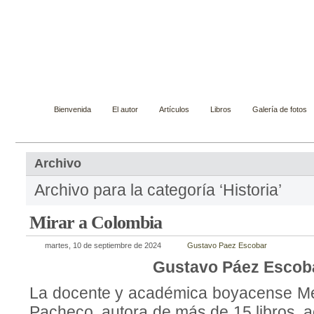
Gustavo Páez Escobar
Novelista, ensayista, cuentista y biógrafo
Bienvenida
El autor
Artículos
Libros
Galería de fotos
Archivo
Archivo para la categoría ‘Historia’
Mirar a Colombia
martes, 10 de septiembre de 2024
Gustavo Paez Escobar
Gustavo Páez Escob
La docente y académica boyacense M
Pacheco, autora de más de 15 libros, a