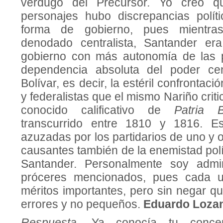
verdugo del Precursor
.
Yo creo q
personajes hubo discrepancias polít
forma de gobierno, pues mientra
denodado centralista, Santander era
gobierno con más autonomía de las p
dependencia absoluta del poder cent
Bolívar, es decir, la estéril confrontaci
y federalistas que el mismo Nariño crit
conocido calificativo de
Patria
transcurrido entre 1810 y 1816. Es
azuzadas por los partidarios de uno y o
causantes también de la enemistad polít
Santander. Personalmente soy admi
próceres mencionados, pues cada u
méritos importantes, pero sin negar q
errores y no pequeños.
Eduardo Lozan
Respuesta.
Ya conocía tu conce