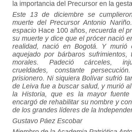
la importancia del Precursor en la gesta
Este 13 de diciembre se cumpliero
muerte del Precursor Antonio Nariñ
espacio
Hace 100 años,
recuerda el pr
su muerte y dice que el prócer nació en
realidad, nació en Bogotá. Y murió 
aquejado por bárbaros sufrimientos, 
morales. Padeció cárceles, inju
crueldades, constante persecució
prisionero. Ni siquiera Bolívar sufrió ta
de Le
i
va fue a buscar salud, y murió a
la Historia, que es la mayor fuente
encargó de rehabilitar su nombre y co
de los grandes líderes de la Independe
Gustavo Páez Escobar
Miembro de la Academia Patriótica Ant