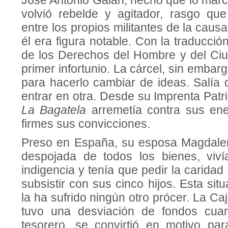
José Antonio Galán, hecho que lo marc
volvió rebelde y agitador, rasgo qu
entre los propios militantes de la caus
él era figura notable. Con la traducci
de los Derechos del Hombre y del Ciu
primer infortunio. La cárcel, sin embarg
para hacerlo cambiar de ideas. Salía 
entrar en otra. Desde su Imprenta Patri
La Bagatela
arremetía contra sus en
firmes sus convicciones.
Preso en España, su esposa Magdalen
despojada de todos los bienes, viv
indigencia y tenía que pedir la caridad
subsistir con sus cinco hijos. Esta sit
la ha sufrido ningún otro prócer. La C
tuvo una desviación de fondos cua
tesorero, se convirtió en motivo par