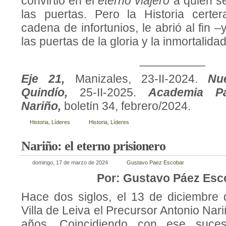
convirtió en el
eterno viajero
a quien se
las puertas. Pero la Historia certer
cadena de infortunios, le abrió al fin 
las puertas de la gloria y la inmortalidad
__________
Eje 21,
Manizales, 23-II-2024.
Nu
Quindío,
25-II-2025.
Academia Pa
Nariño,
boletín 34, febrero/2024.
Historia
,
Líderes
Historia
,
Líderes
Nariño: el eterno prisionero
domingo, 17 de marzo de 2024
Gustavo Paez Escobar
Por: Gustavo Páez Esc
Hace dos siglos, el 13 de diciembre
Villa de Leiva el Precursor Antonio Nar
años. Coincidiendo con ese suce