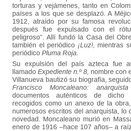
torturas y vejámenes, tanto en Colo
países a los que se desplazó. A Méjic
1912, atraído por su famosa revoluc
después fue expulsado con el rótu
peligroso”. Allí fundó la Casa del Obre
también el periódico
¡Luz!,
mientras s
periódico
Pluma Roja.
Su expulsión del país azteca fue 
llamado
Expediente n.º 8,
nombre con el
Villanueva bautizó su biografía, seguid
Francisco Moncaleano: anarquist
documentos auténticos de dicho 
recogidos como un anexo de la obra,
numerosos escritos del anarquista, lo 
novedad. Moncaleano murió en Massac
enero de 1916 –hace 107 años– a raí