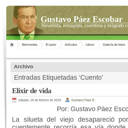
Gustavo Páez Escobar
Novelista, ensayista, cuentista y biógrafo
Bienvenida
El autor
Artículos
Libros
Galería de fotos
Archivo
Entradas Etiquetadas ‘Cuento’
Elíxir de vida
sábado, 16 de febrero de 2019
Gustavo Paez E.
Por: Gustavo Páez Esc
La silueta del viejo desapareció po
cuentemente recorría esa vía donde 