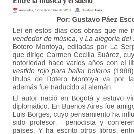
Entre la música y el sueño
miércoles, 12 de diciembre de 2018
Gustavo Paez E.
Por: Gustavo Páez Esc
Leí en estos días dos obras que me 
vendedor de música,
y
La alegoría del
Botero Montoya, editadas por La Ser
que dirige Carmen Cecilia Suárez, cu
notoriedad hace varios años con el l
vestido rojo para bailar boleros
(1988)
títulos de Botero Montoya va por la
además fue traducido al alemán.
El autor nació en Bogotá y estuvo vin
diplomático. En Buenos Aires fue amig
Luis Borges, cuyo pensamiento ha infl
sido profesor, periodista y confere
países. Y ha escrito otros libros, ent