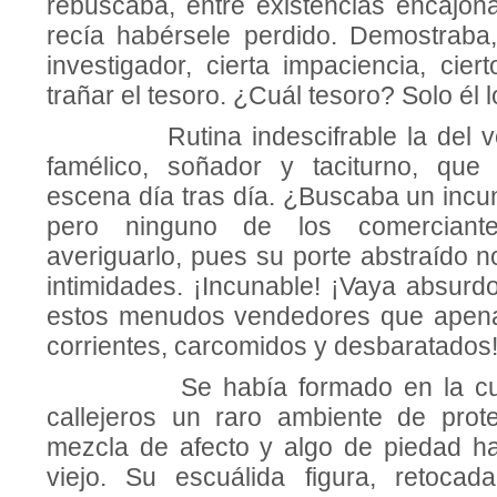
rebuscaba, entre existencias encajon
recía habérsele perdido. Demostraba
investigador, cierta impaciencia, cie
trañar el tesoro. ¿Cuál tesoro? Solo él l
Rutina indescifrable la del vej
famé­lico, soñador y taciturno, que
escena día tras día. ¿Buscaba un incu
pero ninguno de los comerciant
averiguarlo, pues su porte abstraído 
intimidades. ¡Incunable! ¡Vaya absur
estos me­nudos vendedores que apena
corrientes, carcomidos y desbaratados
Se había formado en la cuadra
callejeros un raro ambiente de prot
mezcla de afecto y algo de piedad ha
viejo. Su escuálida figura, retocad