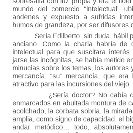
sobresalía con luz propia y era el líd
mundo del comercio “intelec­tual” u
andenes y expuesto a sufridas inte
humos de grandeza, por ser di­fusores d
Sería Edilberto, sin duda, hábil pa
anciano. Como la charla habría de c
intelectual para que suscitara interé
jarse las incógnitas, se había metido e
minucias sobre los temas, los autores y e
mercancía, “su” mercancía, que era 
atractivo para las incursiones del viejo.
¿Sería doctor? No cabía duda.
enmarcados en abultada montura de car
acolchado, la corbata sobria, la mirada
amplia, como signo de capacidad, el big
andar metódico… todo, absolu­tamen