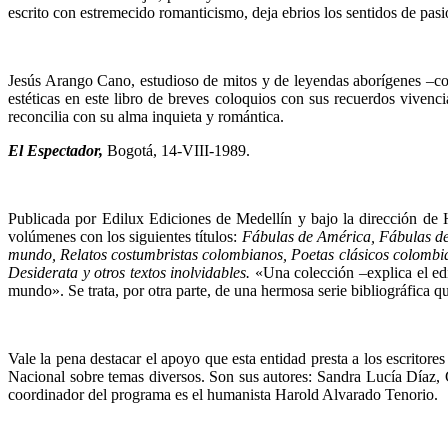
escrito con estremecido romanticismo, deja ebrios los sentidos de pasi
Jesús Arango Cano, estudioso de mitos y de leyendas aborígenes –con 
estéticas en este libro de breves coloquios con sus recuerdos vivencia
reconcilia con su alma inquieta y romántica.
El Espectador,
Bogotá, 14-VIII-1989.
Publicada por Edilux Ediciones de Medellín y bajo la dirección de 
volúme­nes con los siguientes títulos:
Fábulas de América, Fábulas del
mundo, Rela­tos costumbristas colombianos, Poetas clásicos colom­b
Desiderata y otros tex­tos inolvidables.
«Una colección –explica el edi
mundo». Se trata, por otra parte, de una hermosa serie bibliográfica que
Vale la pena destacar el apoyo que esta entidad presta a los escritore
Nacional sobre temas diversos. Son sus autores: Sandra Lucía Díaz,
coordinador del programa es el humanista Harold Alvarado Tenorio.