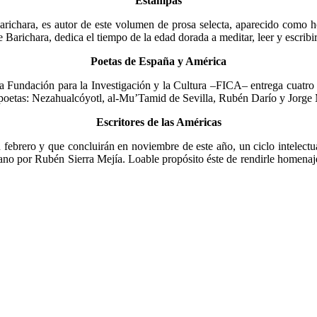
Estampas
arichara, es autor de este volumen de prosa selecta, aparecido como 
 Ba­richara, dedica el tiempo de la edad dorada a meditar, leer y escribir
Poetas de España y América
 Fundación para la Investigación y la Cul­tura –FICA– entrega cuatro
poetas: Nezahualcóyotl, al-Mu’Tamid de Sevilla, Rubén Darío y Jorge M
Escritores de las Américas
febrero y que concluirán en noviembre de este año, un ciclo intelectua
ano por Rubén Sierra Mejía. Loable propósito éste de rendirle homenaje 