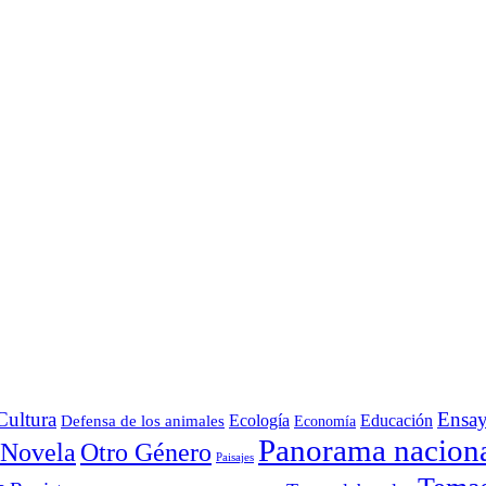
Cultura
Ensa
Defensa de los animales
Ecología
Educación
Economía
Panorama nacion
Otro Género
Novela
Paisajes