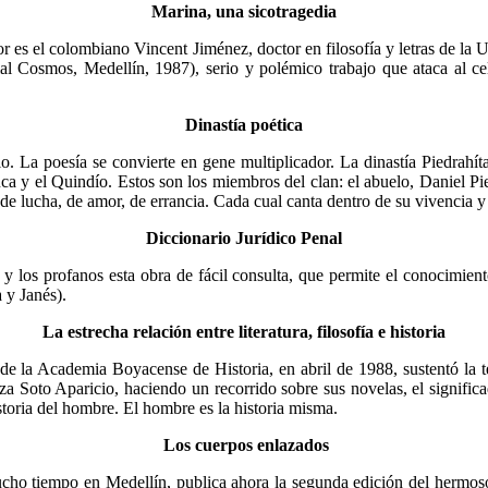
Marina, una sicotragedia
es el colombiano Vincent Jimé­nez, doctor en filosofía y letras de la Un
al Cosmos, Medellín, 1987), serio y polémico trabajo que ataca al cel
Dinastía poética
lo. La poesía se convierte en gene multiplicador. La dinastía Piedrahí
ca y el Quindío. Estos son los miembros del clan: el abuelo, Daniel Pi
de lucha, de amor, de errancia. Cada cual canta dentro de su vi­vencia 
Diccionario Jurídico Penal
y los profanos esta obra de fácil con­sulta, que permite el conocimient
 y Janés).
La estrecha relación entre literatura, filosofía e historia
 la Academia Boyacense de Historia, en abril de 1988, sustentó la tesi
Soto Aparicio, haciendo un recorrido sobre sus nove­las, el significad
is­toria del hombre. El hombre es la historia misma.
Los cuerpos enlazados
cho tiempo en Medellín, publica ahora la segunda edición del hermoso