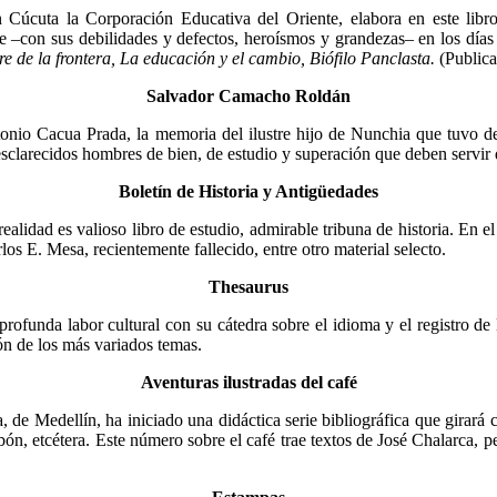
en Cúcuta la Corporación Educativa del Oriente, elabora en este libro
con sus debilidades y defectos, heroísmos y gran­dezas– en los días d
 de la frontera, La educación y el cambio, Biófilo Panclasta.
(Publica
Salvador Camacho Roldán
onio Cacua Prada, la memoria del ilustre hijo de Nunchia que tuvo dest
sclarecidos hombres de bien, de estudio y su­peración que deben servir 
Boletín de Historia y Antigüedades
alidad es valioso libro de estudio, admirable tribuna de historia. En e
os E. Mesa, recientemente falle­cido, entre otro material selecto.
Thesaurus
profunda labor cultural con su cátedra sobre el idioma y el registro de
ón de los más variados temas.
Aventuras ilustradas del café
na, de Medellín, ha iniciado una didáctica serie bibliográfica que girará 
ón, etcétera. Este número sobre el café trae textos de José Chalarca, per
.