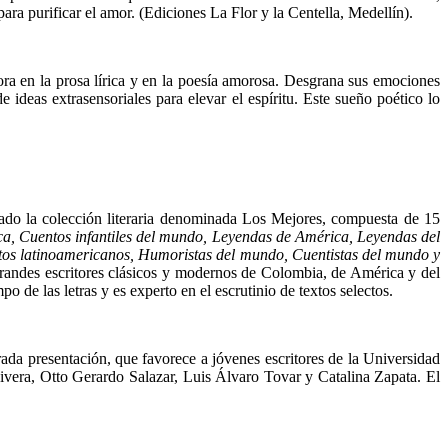
ara purificar el amor. (Ediciones La Flor y la Centella, Medellín).
ora en la prosa lírica y en la poesía amorosa. Desgrana sus emociones
e ideas extrasensoriales para elevar el espíritu. Este sueño poético lo
ado la colección litera­ria denominada Los Mejores, compuesta de 15
ca, Cuentos infantiles del mundo, Leyendas de América, Leyendas del
ntos latinoamericanos, Humoristas del mundo, Cuentistas del mundo y
 grandes escritores clásicos y modernos de Colombia, de América y del
o de las letras y es experto en el escrutinio de textos selectos.
rada presentación, que favorece a jóvenes escritores de la Uni­versidad
vera, Otto Gerardo Salazar, Luis Álvaro Tovar y Catalina Zapata. El