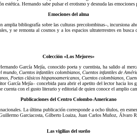
ón estética. Hernando sabe pulsar el erotismo y desnuda las emociones p
Emociones del alma
amplia bibliografía sobre las cultu­ras precolombinas–, incursiona ah
les, y se remonta al cosmos y a los espacios ultraterrestres en busca d
Colección «Los Mejores»
Hernando García Mejía, conocido poeta y cuentista, ha salido al merc
 mundo, Cuentos infantiles colombianos, Cuentos infantiles de Améri
ianos, Poetas clásicos hispanoamericanos, Cuentos co­lombianos, Cue
tor García Mejía– concebida para abrir el apetito del lector hacia los
 cuenta con el gusto literario y editorial de quien conoce el amplio camp
Publicaciones del Centro Colombo-Americano
s nacionales. La última publicación corresponde a ocho títulos, en esme
 Guillermo Garciacosta, Gilberto Loaiza, Juan Carlos Muñoz, Álvaro Ri
Las vigilias del sueño