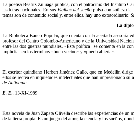
La poetisa Beatriz Zuluaga publica, con el patroci­nio del Instituto Ca
las letras nacionales. En sus
Vigilias del sueño
pulsa con sutileza la
temas son de contenido social y, entre ellos, hay uno extraor­dinario:
S
La diplo
La Biblioteca Banco Popular, que cuenta con la acer­tada asesoría e
profesor del Centro Colombo-Americano y de la Universidad Nacio­nal.
entre las dos guerras mundiales. «Esta política –se comenta en la con
implícitas en los términos «buen vecino» y «puerta abierta».
El escritor quindiano Herbert Jiménez Gallo, que en Medellín dirig
ellos se recrea en inquietudes intelectuales que han impresionado su a
de Antioquia.
E. E.,
13-XI-1989.
Esta novela de Juan Zapata Olivella describe las ex­periencias de un m
de la tierra propia. Es un juego del amor, la ciencia y los sueños, dond