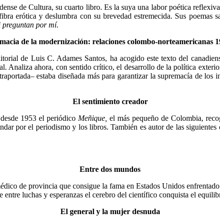
idense de Cultura, su cuarto libro. Es la suya una labor poética reflexi
 fibra erótica y deslumbra con su brevedad estremecida. Sus poemas s
i preguntan por mí
.
macia de la modernización: relaciones colombo-norteamericanas 
ditorial de Luis C. Adames Santos, ha aco­gido este texto del canadien
 Analiza ahora, con sentido crítico, el desarrollo de la política exter
trapor­tada– estaba diseñada más para garantizar la supremacía de los 
El sentimiento creador
e desde 1953 el periódico
Meñique,
el más pequeño de Colombia, recoge 
ndar por el periodismo y los libros. También es au­tor de las siguientes
Entre dos mundos
édico de provincia que consigue la fa­ma en Estados Unidos enfrentado a
e entre luchas y esperanzas el cerebro del científico conquista el equilib
El general y la mujer desnuda