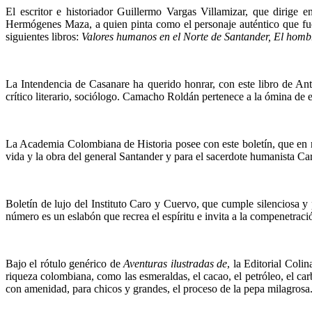
El escritor e historiador Guillermo Vargas Villamizar, que dirige 
Hermógenes Maza, a quien pinta como el personaje auténtico que fue –
siguientes libros:
Valores humanos en el Norte de Santander, El hombre
La Intendencia de Casanare ha querido honrar, con este libro de Ant
crítico literario, sociólogo. Camacho Roldán pertenece a la ómina de e
La Academia Colombiana de Historia posee con este boletín, que en re
vida y la obra del general Santander y para el sacerdote humanista Carl
Boletín de lujo del Instituto Caro y Cuervo, que cumple silenciosa y 
número es un eslabón que recrea el espíritu e invita a la compenetraci
Bajo el rótulo genérico de
Aventuras ilustradas de
, la Editorial Coli
riqueza colombiana, como las esmeraldas, el cacao, el petróleo, el carb
con amenidad, para chicos y grandes, el proceso de la pe­pa milagrosa