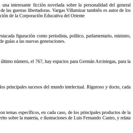
 una interesante ficción novelada sobre la personalidad del general
e las guerras libertadoras. Vargas Villamizar también es autor de los
ción de la Corporación Educativa del Oriente
acada figuración como periodista, político, parlamentario, ministro,
de guías a las nuevas genera­ciones.
l último número, el 767, hay espacios para Germán Arciniegas, para la
 los principales sucesos del mundo intelectual. Riguroso y docto, cada
con temas es­pecíficos, en cada caso, de los principales productos de la
ito sobre la ma­teria, e ilustraciones de Luis Fernando Castro, y relata