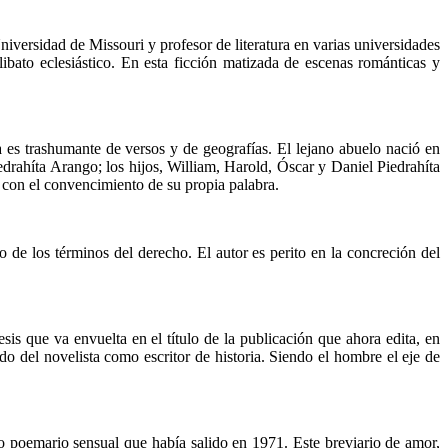
iversidad de Missouri y profesor de literatura en varias universida­des
ibato eclesiástico. En esta ficción matizada de escenas románticas y
ta es trashumante de versos y de geografías. El lejano abuelo nació en
edrahíta Arango; los hijos, William, Harold, Óscar y Daniel Piedrahíta
y con el convencimiento de su propia palabra.
o de los términos del derecho. El autor es perito en la concreción del
s que va envuelta en el título de la publicación que ahora edita, en
o del novelista como escritor de his­toria. Siendo el hombre el eje de
 poemario sensual que había salido en 1971. Este breviario de amor,