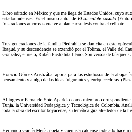
Libro editado en México y que me llega de Es­tados Unidos, cuyo autor 
estadounidenses. Es el mismo autor de
El sacerdote casado
(Editori
frustraciones amorosas vuelve a plantear su tesis contra el ce­libato.
Tres generaciones de la familia Piedrahíta se dan cita en este opúscu
Ibagué, y su descendencia se extendió por el Tolima, el Valle del Cau
González; el nieto, Ru­bén Piedrahíta Llano. Son versos de búsqueda, 
Horacio Gómez Aristizábal aporta para los estudio­sos de la abogacía 
pensamiento y amigo de las ideas fulgu­rantes y enriquecedoras. (Plaza
Al ingresar Fernando Soto Aparicio como miembro co­rrespondiente de
Tunja, la Universidad Pedagógica y Tecnológica de Colombia. Anali­za 
toda la obra del es­critor boyacense, su temática gira alrededor de la h
Hernando García Mejía, poeta y cuentista caldense radicado hace mu