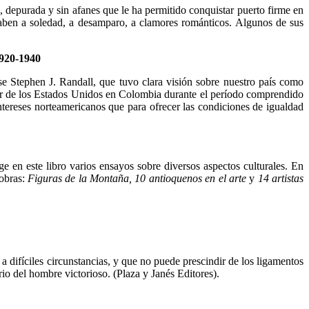
va, depurada y sin afanes que le ha permitido conquistar puerto firme en
aben a soledad, a desam­paro, a clamores románticos. Algunos de sus
1920-1940
se Stephen J. Randall, que tuvo clara visión sobre nuestro país como
ior de los Estados Unidos en Colom­bia durante el período comprendido
intereses norteamericanos que para ofrecer las condiciones de igualdad
en este libro varios ensayos sobre diversos aspectos culturales. En
 obras:
Figuras de la Montaña, 10 antioquenos en el arte
y
14 artistas
 difíciles circunstan­cias, y que no puede prescindir de los ligamentos
rio del hombre victorio­so. (Plaza y Janés Editores).