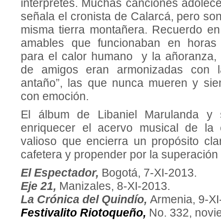
intérpretes. Muchas canciones adolece
señala el cronista de Calarcá, pero son
misma tierra montañera. Recuerdo en 
amables que funcionaban en horas 
para el calor humano y la añoranza, d
de amigos eran armonizadas con l
antaño”, las que nunca mueren y si
con emoción.
El álbum de Libaniel Marulanda y 
enriquecer el acervo musical de l
valioso que encierra un propósito cla
cafetera y propender por la superación 
El Espectador,
Bogotá, 7-XI-2013.
Eje 21,
Manizales, 8-XI-2013.
La Crónica del Quindío,
Armenia, 9-XI
Festivalito Riotoqueño,
No. 332, novi