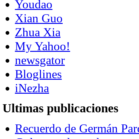
Youdao
Xian Guo
Zhua Xia
My Yahoo!
newsgator
Bloglines
iNezha
Ultimas publicaciones
Recuerdo de Germán Par