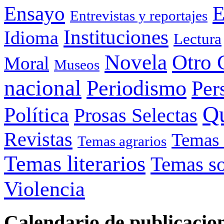
Ensayo
E
Entrevistas y reportajes
Instituciones
Idioma
Lectura
Otro 
Novela
Moral
Museos
nacional
Periodismo
Per
Q
Política
Prosas Selectas
Revistas
Temas 
Temas agrarios
Temas literarios
Temas so
Violencia
Calendario de publicacio