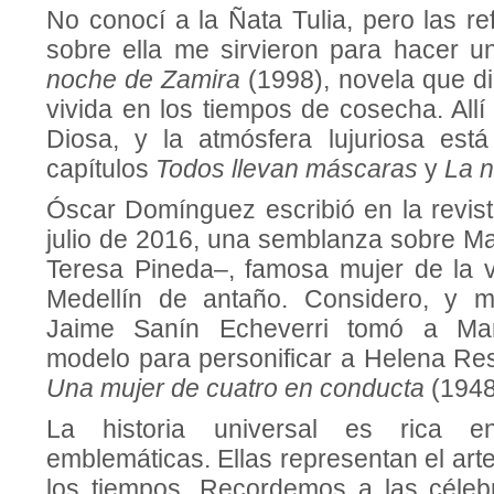
No conocí a la Ñata Tulia, pero las re
sobre ella me sirvieron para hacer u
noche de Zamira
(1998), novela que di
vivida en los tiempos de cosecha. Allí
Diosa, y la atmósfera lujuriosa est
capítulos
Todos llevan máscaras
y
La 
Óscar Domínguez escribió en la revis
julio de 2016, una semblanza sobre Ma
Teresa Pineda–, famosa mujer de la v
Medellín de antaño. Considero, y m
Jaime Sanín Echeverri tomó a Ma
modelo para personificar a Helena Res
Una mujer de cuatro en conducta
(1948
La historia universal es rica e
emblemáticas. Ellas representan el art
los tiempos. Recordemos a las céle