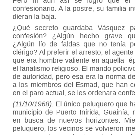
Pero ni aun así se logró que el a
confesionario. A la postre, su familia i
dieran la baja.
¿Qué secreto guardaba Vásquez p
confesión? ¿Algún hecho grave qu
¿Algún lío de faldas que no tenía p
clérigo? Al preferir el arresto, el agen
que era hombre valiente en aquella 
el fanatismo religioso. El mando polici
de autoridad, pero esa era la norma de
a los miembros del Esmad, que han 
en el paro actual, se les ordenara conf
(11/10/1968).
El único peluquero que h
municipio de Puerto Inírida, Guainía,
en busca de nuevos horizontes. Mien
peluquero, los vecinos se volvieron m