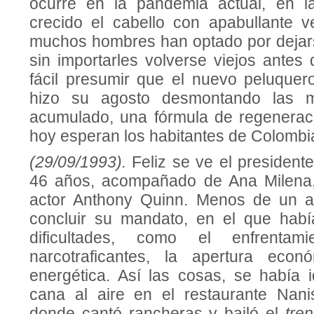
ocurre en la pandemia actual, en 
crecido el cabello con apabullante v
muchos hombres han optado por dejars
sin importarles volverse viejos antes
fácil presumir que el nuevo peluquero
hizo su agosto desmontando las 
acumulado, una fórmula de regeneraci
hoy esperan los habitantes de Colombi
(29/09/1993).
Feliz se ve el president
46 años, acompañado de Ana Milena,
actor Anthony Quinn. Menos de un añ
concluir su mandato, en el que habí
dificultades, como el enfrentam
narcotraficantes, la apertura econ
energética. Así las cosas, se había
cana al aire en el restaurante Nan
donde cantó rancheras y bailó el
tre