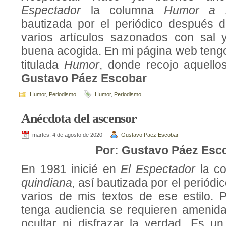
Espectador
la columna
Humor a l
bautizada por el periódico después 
varios artículos sazonados con sal 
buena acogida. En mi página web tengo
titulada
Humor
, donde recojo aquellos
Gustavo Páez Escobar
Humor
,
Periodismo
Humor
,
Periodismo
Anécdota del ascensor
martes, 4 de agosto de 2020
Gustavo Paez Escobar
Por: Gustavo Páez Esc
En 1981 inicié en
El Espectador
la c
quindiana,
así bautizada por el periódic
varios de mis textos de ese estilo.
tenga audiencia se requieren amenidad
ocultar ni disfrazar la verdad. Es u