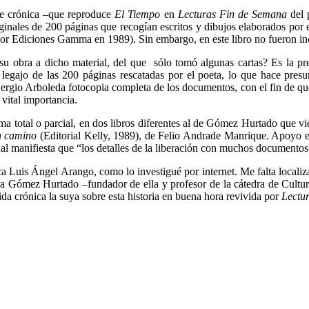
nte crónica –que reproduce
El Tiempo
en
Lecturas Fin de Semana
del 
riginales de 200 páginas que recogían escritos y dibujos elaborados por
or Ediciones Gamma en 1989). Sin embargo, en este libro no fueron inc
obra a dicho material, del que sólo tomó algunas cartas? Es la pre
egajo de las 200 páginas rescatadas por el poeta, lo que hace presum
 Sergio Arboleda fotocopia completa de los documentos, con el fin de q
 vital importancia.
 total o parcial, en dos libros diferentes al de Gómez Hurtado que vie
n camino
(Editorial Kelly, 1989), de Felio Andrade Manrique. Apoyo es
manifiesta que “los detalles de la liberación con muchos documentos p
 Luis Ángel Arango, como lo investigué por internet. Me falta localizarl
 a Gómez Hurtado –fundador de ella y profesor de la cátedra de Cultu
da crónica la suya sobre esta historia en buena hora revivida por
Lectu