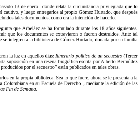
pasado 13 de enero– donde relata la circunstancia privilegiada que lo
 el cautivo, y luego entregarlos al propio Gómez Hurtado, que después
luidos tales documentos, como era la intención de hacerlo.
gunta que Arbeláez se ha formulado durante los 18 años siguientes.
ir que los documentos se extraviaron o fueron destruidos. Ante tal
ue se integren a la biblioteca de Gómez Hurtado, donada por su familia
ron la luz en aquellos días:
Itinerario político de un secuestro
(Tercer
ta suposición en una reseña biográfica escrita por Alberto Bermúdez
roducidos por el secuestro” están publicados en tales obras.
os en la propia biblioteca. Sea lo que fuere, ahora se le presenta a la
ra Colombiana en su Escuela de Derecho–, mediante la edición de las
ras Fin de Semana.