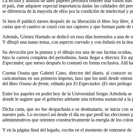
La lectura y análisis de tales papeles permitirá obtener una visión más
el país, éste adquiere especial importancia dadas las calidades del pe
se diferencia de la mayoría de ellos por la condición de intelectual 
Si bien él publicó meses después de su liberación el libro
Soy libre,
d
cartas que el cautivo se cruzó con sus captores y que forman parte de
Además, Gómez Hurtado se dedicó en esos días horrendos a una de sus a
Y dibujó una mano tensa, con aspecto curvado y con énfasis en la tiran
Su devoción por la pintura y el dibujo era una de sus facetas ocultas,
hizo la carrera completa del periodismo, hasta llegar a director. En 
Espectador,
que meses después lo contrató en forma exclusiva. Allí ha
Cuenta Osuna que Gabriel Cano, director del diario, al conocer su
caricaturistas en sus primeros ímpetus, lazo que los unió desde entonc
del libro
Osuna de frente,
editado por
El Espectador.
(El otro prólogo
Entre los papeles en poder hoy de la Universidad Sergio Arboleda se 
donde le sugiere que el gobierno adelante una reforma sustancial a la 
Dicha carta, que no fue despachada a su destinatario, se inicia con u
nuestro país. Lo reconocí así desde el día en que perdí las elecciones 
administrativos que orienten constructivamente la energía de los colo
Y en la página final del legado, escrita en el momento de enterarse de su