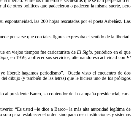
 de la libertad. Entre los numerosos secuestros que se han perpetrado en
ar al de otros políticos que padecieron o padecen la misma suerte, pero
su espontaneidad, las 200 hojas rescatadas por el poeta Arbeláez. Las
de pensarse que con tales figuras expresaba el sentido de la libertad.
que en viejos tiempos fue caricaturista de
El Siglo
, periódico en el que
Siglo,
en 1959, a ofrecer sus servicios, alternando esa actividad con
El
y yo liberal: hagamos periodismo”. Queda visto el encuentro de dos
del dibujo (y también de las letras) que le hiciera uno de los prólogos
o al presidente Barco, su contendor de la campaña presidencial, carta
tiverio: “Es usted –le dice a Barco– la más alta autoridad legítima de
 solo para restablecer el orden sino para crear instituciones y sistemas