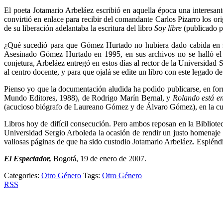
El poeta Jotamario Arbeláez escribió en aquella época una interesa
convirtió en enlace para recibir del comandante Carlos Pizarro los o
de su liberación adelantaba la escritura del libro
Soy libre
(publicado p
¿Qué sucedió para que Gómez Hurtado no hubiera dado cabida en su 
Asesinado Gómez Hurtado en 1995, en sus archivos no se halló el l
conjetura, Arbeláez entregó en estos días al rector de la Universidad
al centro docente, y para que ojalá se edite un libro con este legado de
Pienso yo que la documentación aludida ha podido publicarse, en forma
Mundo Editores, 1988), de Rodrigo Marín Bernal, y
Rolando está e
(acucioso biógrafo de Laureano Gómez y de Álvaro Gómez), en la cual 
Libros hoy de difícil consecución. Pero ambos reposan en la Biblioteca
Universidad Sergio Arboleda la ocasión de rendir un justo homenaje
valiosas páginas de que ha sido custodio Jotamario Arbeláez. Espléndi
El Espectador,
Bogotá, 19 de enero de 2007.
Categories:
Otro Género
Tags:
Otro Género
RSS