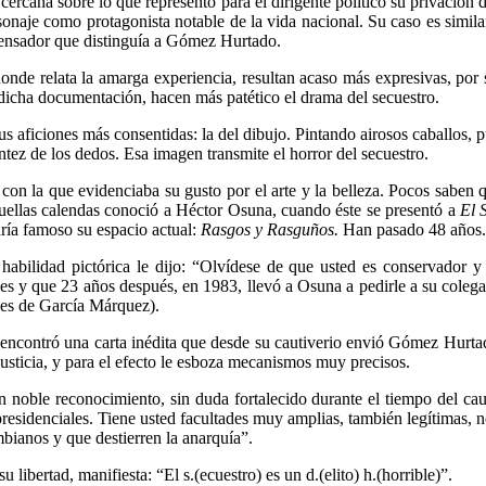
 cercana sobre lo que representó para el dirigente político su privación
rsonaje como protagonista notable de la vida nacional. Su caso es simil
y pensador que distinguía a Gómez Hurtado.
onde relata la amarga experiencia, resultan acaso más expresivas, por 
 dicha documentación, hacen más patético el drama del secuestro.
ficiones más consentidas: la del dibujo. Pintando airosos caballos, pue
tez de los dedos. Esa imagen transmite el horror del secuestro.
 con la que evidenciaba su gusto por el arte y la belleza. Pocos saben 
aquellas calendas conoció a Héctor Osuna, cuando éste se presentó a
El 
ría famoso su espacio actual:
Rasgos y Rasguños.
Han pasado 48 años.
 habilidad pictórica le dijo: “Olvídese de que usted es conservador 
es y que 23 años después, en 1983, llevó a Osuna a pedirle a su colega 
 es de García Márquez).
encontró una carta inédita que desde su cautiverio envió Gómez Hurtad
justicia, y para el efecto le esboza mecanismos muy precisos.
n noble reconocimiento, sin duda fortalecido durante el tiempo del cau
presidenciales. Tiene usted facultades muy amplias, también legítimas, no
mbianos y que destierren la anarquía”.
 libertad, manifiesta: “El s.(ecuestro) es un d.(elito) h.(horrible)”.