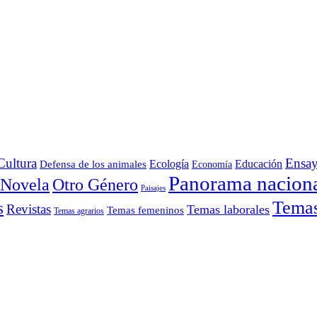
Cultura
Ensa
Defensa de los animales
Ecología
Educación
Economía
Panorama nacion
Otro Género
Novela
Paisajes
Temas 
s
Revistas
Temas laborales
Temas femeninos
Temas agrarios