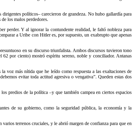
os dirigentes políticos– carecieron de grandeza. No hubo gallardía para
s de los malos perdedores.
r perder. Y al ignorar la contundente realidad, le faltó nobleza para
. Comparar a Uribe con Hitler es, por supuesto, un exabrupto que apenas
presuntuoso en su discurso triunfalista. Ambos discursos tuvieron tono
l 62 por ciento) mostró espíritu sereno, noble y conciliador. Antanas
 la voz más nítida que he leído como respuesta a las exaltaciones de
 debemos evitar toda actitud agresiva o vengativa”. Queden estas dos
los predios de la política –y que también campea en ciertos espacios
vantes de su gobierno, como la seguridad pública, la economía y la
n varios terrenos cruciales, y le abrió margen de confianza para que en