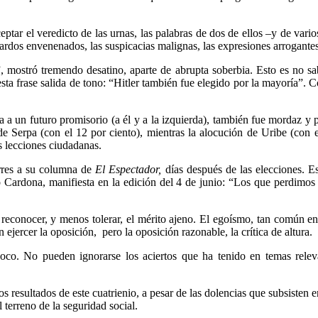
eptar el veredicto de las urnas, las palabras de dos de ellos –y de vari
rdos envenenados, las suspicacias malignas, las expresiones arrogante
mostró tremendo desatino, aparte de abrupta soberbia. Esto es no sabe
 esta frase salida de tono: “Hitler también fue elegido por la mayoría”
a a un futuro promisorio (a él y a la izquierda), también fue mordaz y 
de Serpa (con el 12 por ciento), mientras la alocución de Uribe (con e
 lecciones ciudadanas.
orres a su columna de
El Espectador,
días después de las elecciones. Es
 Cardona, manifiesta en la edición del 4 de junio: “Los que perdimos
reconocer, y menos tolerar, el mérito ajeno. El egoísmo, tan común en 
ejercer la oposición, pero la oposición razonable, la crítica de altura.
voco. No pueden ignorarse los aciertos que ha tenido en temas rele
 resultados de este cuatrienio, a pesar de las dolencias que subsisten e
 terreno de la seguridad social.