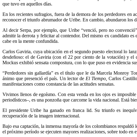
que tuvo en aquellos días.
En los recientes sufragios, fuera de la demora de los perdedores en ac
reconocer el triunfo abrumador de Uribe. En cambio, abundaron los da
Al decir Serpa, por ejemplo, que Uribe “venció, pero no convenció”, 
admitir la derrota y felicitar al contendor. Del mismo ex candidato es
cabe en la mente confundida.
Carlos Gaviria, cuya ubicación en el segundo puesto electoral lo lanz
desdeñoso: el de Gaviria (con el 22 por ciento de la votación) y el 
Mockus exhibió sensata compostura, con lo que puso en evidencia sus
“Perdedores sin gallardía” es el título que le da Marcela Monroy T
ánimo que presenció el país. Un lector de
El Tiempo,
Carlos Castillo
manifestaciones como constancia de las actitudes sensatas.
Vivimos llenos de egoísmo. Con esta venda en los ojos es imposible 
periodísticos–, es una ponzoña que carcome la vida nacional. Está bien 
El presidente Uribe ha ganado en franca lid. Su triunfo es inequí
recuperación de la imagen internacional.
Bajo esa captación, la inmensa mayoría de los colombianos respaldó los
el próximo período se ejecuten mayores realizaciones, sobre todo en el