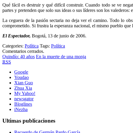
Qué fácil es destruir y qué difícil construir. Cuando todo se ve nega
partes y pretenden que solo sus ideas o sus líderes son los valederos:
La ceguera de la pasión sectaria no deja ver el camino. Todo lo obst
comprometido. Si frustra la esperanza nacional, el mismo pueblo que lo
El Espectador,
Bogotá, 13 de junio de 2006.
Categories:
Política
Tags:
Política
Comentarios cerrados.
Quindío: 40 años
En la muerte de una monja
RSS
Google
Youdao
Xian Guo
Zhua Xia
My Yahoo!
newsgator
Bloglines
iNezha
Ultimas publicaciones
Recuerdo de Germán Pardo García