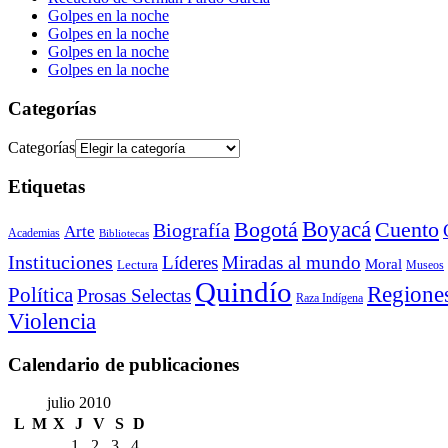
Golpes en la noche
Golpes en la noche
Golpes en la noche
Golpes en la noche
Categorías
Categorías
Etiquetas
Bogotá
Boyacá
Cuento
Biografía
Arte
Academias
Bibliotecas
Instituciones
Líderes
Miradas al mundo
Moral
Lectura
Museos
Quindío
Regione
Política
Prosas Selectas
Raza Indígena
Violencia
Calendario de publicaciones
julio 2010
L
M
X
J
V
S
D
1
2
3
4