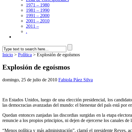
1971 – 1980
1981 – 1990
1991 – 2000
2001 – 2010
2011 –
.
Inicio
>
Política
> Explosión de egoísmos
Explosión de egoísmos
domingo, 25 de julio de 2010
Fabiola Páez Silva
En Estados Unidos, luego de una elección presidencial, los candidatos
las democracias avanzadas del mundo: el bienestar del país está por en
Quedan entonces zanjadas las discordias surgidas en la etapa electoral
renuncie a los propios principios, ni dejen de ejercerse los canales de 
“Menos política y más administración”, clamó el presidente Reyes, ac