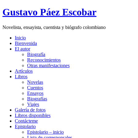
Gustavo Páez Escobar
Novelista, ensayista, cuentista y biógrafo colombiano
Inicio
Bienvenida
El autor
Biografía
Reconocimientos
Otras manifestaciones
Artículos
Libros
Novelas
Cuentos
Ensayos
Biografías
Viajes
Galería de fotos
Libros disponibles
Contácteme
Epistolario
Epistolario – inicio
Lista de corresponsales