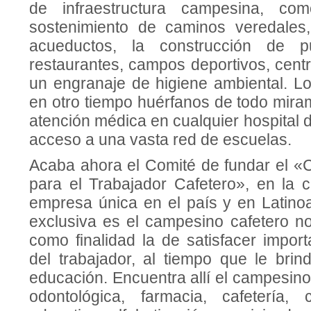
de infraest­ructura campesina, co
sostenimiento de caminos veredales, 
acueductos, la cons­trucción de p
restaurantes, campos deporti­vos, cent
un engranaje de higiene ambiental. Lo
en otro tiempo huérfanos de todo mira
aten­ción médica en cualquier hospi­tal 
acceso a una vasta red de escuelas.
Acaba ahora el Comité de fundar el «C
para el Trabajador Cafetero», en la 
empresa única en el país y en Latino
exc­lusiva es el campesino cafetero no
como finalidad la de satisfacer im­po
del tra­bajador, al tiempo que le bri
educación. En­cuentra allí el campesin
odontológica, farmacia, cafetería, 