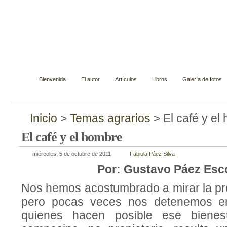
Gustavo Páez Escobar
Novelista, ensayista, cuentista y biógrafo
Bienvenida
El autor
Artículos
Libros
Galería de fotos
Inicio
>
Temas agrarios
> El café y el
El café y el hombre
miércoles, 5 de octubre de 2011
Fabiola Páez Silva
Por: Gustavo Páez Esc
Nos hemos acostumbrado a mirar la pro
pero pocas veces nos detenemos en
quienes hacen posible ese bienest