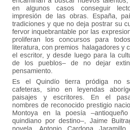
encaminan a buscar nuevos talentos, e
en algunos casos conseguir lecto
impresión de las obras. España, p
tradiciones y que no deja postrar su c
fervor inquebrantable por las expresione
proliferan los concursos para tod
literatura, con premios ha­lagadores y c
el escritor, y desde luego para la cul
de los pueblos– de no dejar extin
pensamiento.
Es el Quindío tierra pródiga no 
cafeteras, sino en leyendas aboríg
paisajes y escritores. En el pasa
nombres de reconocido prestigio nacio
Montoya en la poesía –antioqueño 
quindiano por desti­no–, Jaime Buit
novela, Antonio Cardona Jaramillo