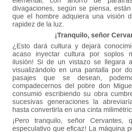
elemental, con ahorro de pará­fra
divagaciones, según se piensa, es­tán
que el hombre adquiera una vi­sión d
rapidez de la luz.
¡Tranquilo, señor Cerva
¿Esto dará cultura y dejará conocim
acaso inyectar cultura por soplos m
ilusión! Si de un vistazo se llegara 
visualizándolo en una pantalla por do
pasajes que se desean, po­dem
compadecernos del pobre don Migue
consumió escribiendo su obra cumbre
sucesivas generacio­nes la abrevia
hasta convertirla en una cinta milimétric
¡Pero tranquilo, señor Cer­vantes
especulativo que eficaz! La máquina p