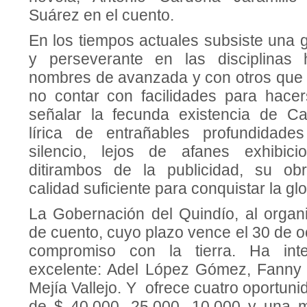
Suárez en el cuento.
En los tiempos actuales subsiste una g
y perseverante en las disci­plinas 
nomb­res de avanzada y con otros que 
no contar con facilidades para hace
señalar la fecunda existencia de Ca
lírica de entrañables profundidad
silencio, lejos de afanes exhibi­c
ditirambos de la publicidad, su obr
calidad suficiente para conquistar la glo
La Gobernación del Quindío, al orga­n
de cuento, cuyo plazo vence el 30 de o
comp­romiso con la tierra. Ha int
excelente: Adel López Gómez, Fanny 
Mejía Vallejo. Y ofrece cuatro oportu­n
de $ 40.000, 25.000, 10.000 y una m