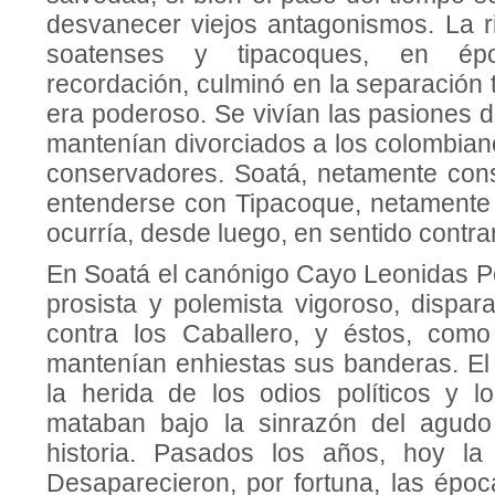
desvanecer viejos antagonismos. La ri
soatenses y tipacoques, en ép
recordación, culminó en la separa­ción te
era poderoso. Se vivían las pasiones de
mantenían divorcia­dos a los colombiano
conservado­res. Soatá, netamente con
enten­derse con Tipacoque, netamente 
ocurría, desde luego, en sentido contrar
En Soatá el canónigo Cayo Leonidas Pe
pro­sista y polemista vigoroso, dispa
contra los Caballero, y éstos, como 
mantenían enhiestas sus banderas. El 
la herida de los odios políticos y l
mataban bajo la sinrazón del agudo
historia. Pasados los años, hoy la
Desaparecieron, por fortuna, las épo