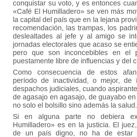
con­quistar su voto, y es entonces cua
«Café El Humilladero» se ven más mo
la capital del país que en la lejana pro­
recomen­dación, las trampas, los padri
deslealtades al jefe y al amigo se in
jornadas electora­les que acaso se enti
pero que son inconce­bibles en el p
puestamente libre de influencias y del c
Como consecuencia de estos afan
período de inactividad, o mejor, de i
despachos judi­ciales, cuando aspirante
de agasajo en aga­sajo, de guayabo e
no solo el bolsillo sino además la salud.
Si en alguna parte no debiera exi
Humillade­ro» es en la justicia. El jue
de un país dig­no, no ha de estar