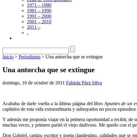
1971 – 1980
1981 – 1990
1991 – 2000
2001 – 2010
2011 –
.
Inicio
>
Periodismo
> Una antorcha que se extingue
Una antorcha que se extingue
domingo, 16 de octubre de 2011
Fabiola Páez Silva
Acababa de darle vuelta a la última página del libro
Apuntes de un e
capítulos de esta vida extraordinaria y subrayados no pocos episodios 
Y además me proponía viajar en la primera oportunidad a recibir, de 
muchas veces, y primero partió el viejo dadi­voso. Me quedo con el pe
Don Gabriel, castizo escritor y poeta clandestino, calidades que se 