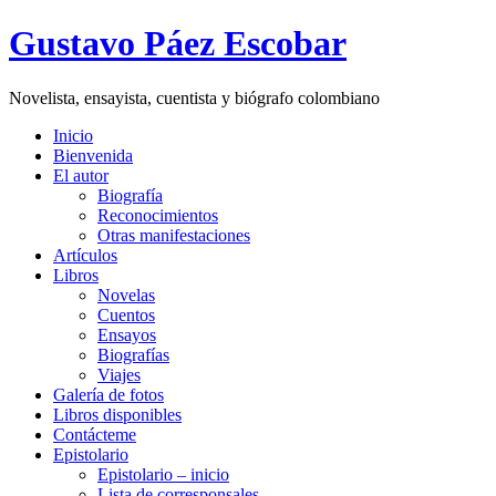
Gustavo Páez Escobar
Novelista, ensayista, cuentista y biógrafo colombiano
Inicio
Bienvenida
El autor
Biografía
Reconocimientos
Otras manifestaciones
Artículos
Libros
Novelas
Cuentos
Ensayos
Biografías
Viajes
Galería de fotos
Libros disponibles
Contácteme
Epistolario
Epistolario – inicio
Lista de corresponsales