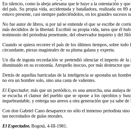
En silencio, como la abeja artesana que le huye a la ostentación y que 
del país. Su propia vida, accidentada y batalladora, realizada en 89 
estuvo presente, casi siempre padeciéndo­los, en los grandes sucesos n
No fue autor de libros, si por tal se entiende el que se escribe de cor
más decididos de la libertad. Escribió su propia vida, tarea que él hub
tes­timonio del periodista penetrante, del observador inquieto y del fi
Cuando se quiera recorrer el país de los últimos tiempos, sobre todo 
circundante, piezas magistrales de su pluma ga­lana y experta.
Un día de ingrata recordación se pretendió silenciar el imperio de l
disminuido en su economía. Atropello inocuo, por más destructor que era e
Detrás de aquellas barricadas de la inteligencia se apostaba un hombre
no era un hombre solo, sino una casta de valien­tes.
El Espectador,
más que un periódico, es una antorcha, una ata­laya de 
se escucha el clamor del pueblo que se opone a los oprobios y busca u
inquebrantable, y entrega sus arreos a otra generación que ya sabe de
Con don Gabriel Cano desaparece no sólo el inmenso periodista sino el
tan necesitados de guías morales.
El Espectador,
Bogotá, 4-III-1981.