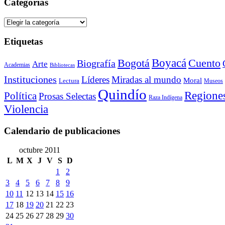
Categorías
Categorías
Etiquetas
Bogotá
Boyacá
Cuento
Biografía
Arte
Academias
Bibliotecas
Instituciones
Líderes
Miradas al mundo
Moral
Lectura
Museos
Quindío
Regione
Política
Prosas Selectas
Raza Indígena
Violencia
Calendario de publicaciones
octubre 2011
L
M
X
J
V
S
D
1
2
3
4
5
6
7
8
9
10
11
12
13
14
15
16
17
18
19
20
21
22
23
24
25
26
27
28
29
30