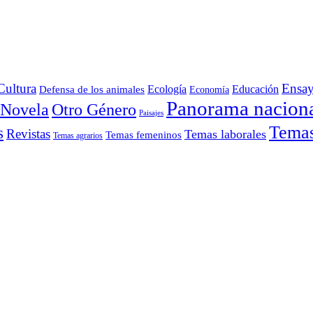
Cultura
Ensa
Defensa de los animales
Ecología
Educación
Economía
Panorama nacion
Otro Género
Novela
Paisajes
Temas 
s
Revistas
Temas laborales
Temas femeninos
Temas agrarios