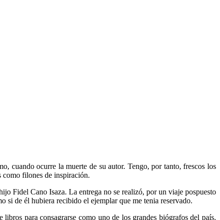
mo, cuando ocurre la muerte de su autor. Tengo, por tanto, frescos los
 como filones de inspira­ción.
jo Fidel Cano Isaza. La entrega no se realizó, por un viaje pospuesto
o si de él hubiera recibido el ejemplar que me tenia reservado.
e libros para consagrarse como uno de los grandes biógrafos del país.