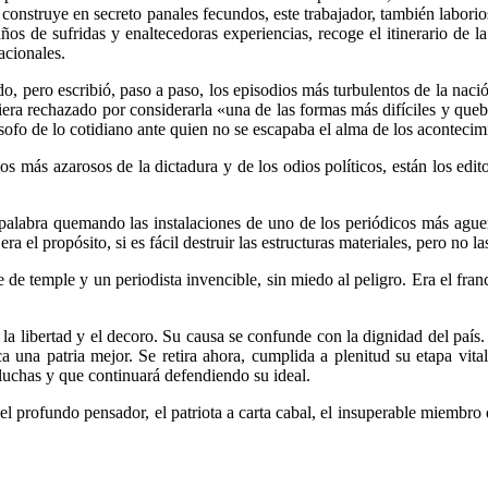
construye en secreto panales fe­cundos, este trabajador, también la­bori
años de sufridas y enaltecedoras experiencias, recoge el itinerario de 
acionales.
rido, pero escribió, paso a paso, los epi­sodios más turbulentos de la nac
iera rechazado por considerarla «una de las formas más difíciles y quebr
lósofo de lo cotidiano ante quien no se escapaba el alma de los acontecim
los más azarosos de la dictadura y de los odios políticos, están los e
a palabra quemando las instalaciones de uno de los periódicos más agu
l propó­sito, si es fácil destruir las estructu­ras materiales, pero no la
 de temple y un periodista invencible, sin miedo al peligro. Era el fran
la libertad y el decoro. Su causa se confunde con la dignidad del país.
na patria mejor. Se retira ahora, cumplida a plenitud su etapa vital, el
 luchas y que continuará defendiendo su ideal.
 profundo pensador, el patriota a carta cabal, el insuperable miembro d