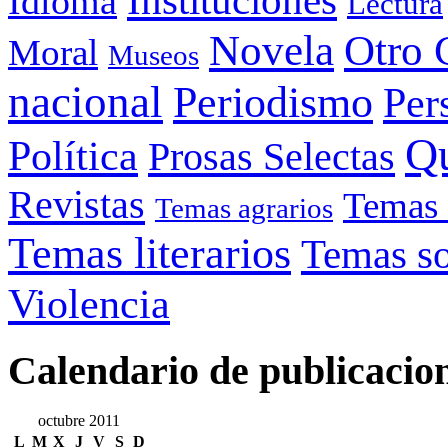
Instituciones
Idioma
Lectura
Otro 
Novela
Moral
Museos
nacional
Periodismo
Per
Q
Política
Prosas Selectas
Revistas
Temas 
Temas agrarios
Temas literarios
Temas so
Violencia
Calendario de publicacio
octubre 2011
L
M
X
J
V
S
D